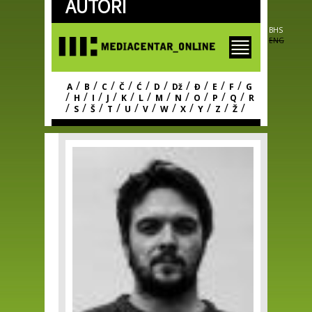
AUTORI
Skip to
main
content
BHS
ENG
/
/
/
/
/
/
/
/
/
/
A
B
C
Č
Ć
D
Dž
Đ
E
F
G
/
/
/
/
/
/
/
/
/
/
/
H
I
J
K
L
M
N
O
P
Q
R
/
/
/
/
/
/
/
/
/
/
/
S
Š
T
U
V
W
X
Y
Z
Ž