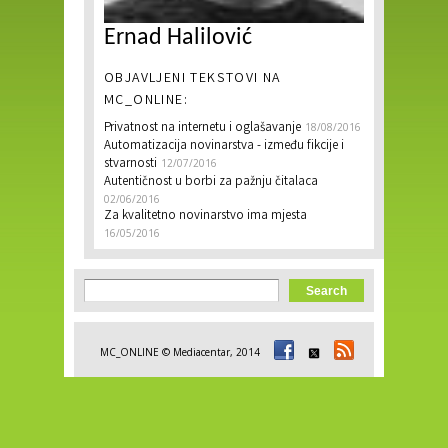
Ernad Halilović
OBJAVLJENI TEKSTOVI NA
MC_ONLINE:
Privatnost na internetu i oglašavanje
18/08/2016
Automatizacija novinarstva - između fikcije i
stvarnosti
12/07/2016
Autentičnost u borbi za pažnju čitalaca
02/06/2016
Za kvalitetno novinarstvo ima mjesta
16/05/2016
Search form
Search
MC_ONLINE © Mediacentar, 2014