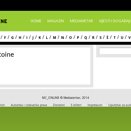
Skip to
main
content
HOME
MAGAZIN
MEDIAMETAR
VIJESTI I DOGAĐAJI
/
/
/
/
/
/
/
/
/
/
/
/
/
/
/
/
/
/
F
G
H
I
J
K
L
M
N
O
P
Q
R
S
Š
T
U
V
Search f
Search
toine
MC_ONLINE © Mediacentar, 2014
tori
Autorska i izdavačka prava
Donatori
E-bilten
Impressum
Uputstva za aut