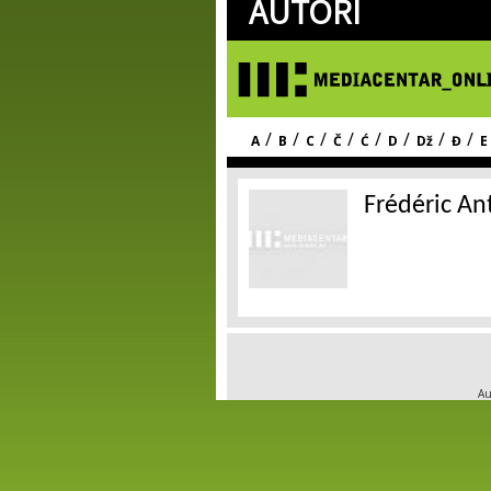
AUTORI
/
/
/
/
/
/
/
/
A
B
C
Č
Ć
D
Dž
Đ
E
Frédéric An
Au