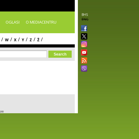
BHS
ENG
OGLASI
O MEDIACENTRU
/
/
/
/
/
/
W
X
Y
Z
Ž
orm
ore