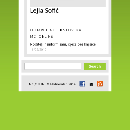
Lejla Sofić
OBJAVLJENI TEKSTOVI NA
MC_ONLINE:
Roditelji neinformisani, djeca bez knjižice
16/02/2010
Search form
Search
MC_ONLINE © Mediacentar, 2014