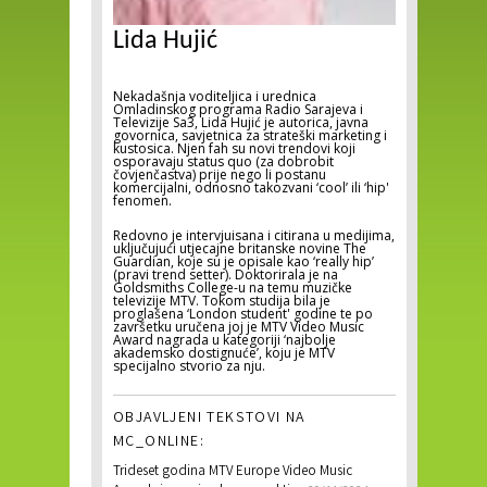
Lida Hujić
Nekadašnja voditeljica i urednica
Omladinskog programa Radio Sarajeva i
Televizije Sa3, Lida Hujić je autorica, javna
govornica, savjetnica za strateški marketing i
kustosica. Njen fah su novi trendovi koji
osporavaju status quo (za dobrobit
čovjenčastva) prije nego li postanu
komercijalni, odnosno takozvani ‘cool’ ili ‘hip'
fenomen.
Redovno je intervjuisana i citirana u medijima,
uključujući utjecajne britanske novine The
Guardian, koje su je opisale kao ‘really hip’
(pravi trend setter). Doktorirala je na
Goldsmiths College-u na temu muzičke
televizije MTV. Tokom studija bila je
proglašena ‘London student' godine te po
završetku uručena joj je MTV Video Music
Award nagrada u kategoriji ‘najbolje
akademsko dostignuće’, koju je MTV
specijalno stvorio za nju.
OBJAVLJENI TEKSTOVI NA
MC_ONLINE:
Trideset godina MTV Europe Video Music