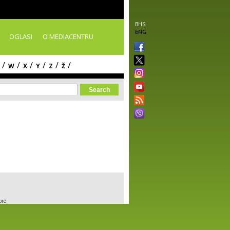
BHS
ENG
OGLASI
O MEDIACENTRU
/
/
/
/
/
/
W
X
Y
Z
Ž
orm
ore