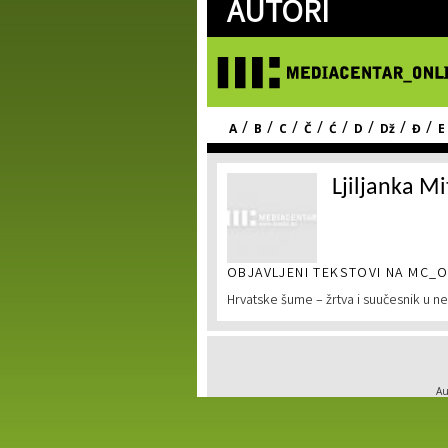
AUTORI
/
/
/
/
/
/
/
/
A
B
C
Č
Ć
D
Dž
Đ
E
Ljiljanka M
OBJAVLJENI TEKSTOVI NA MC_O
Hrvatske šume – žrtva i suučesnik u ne
Au