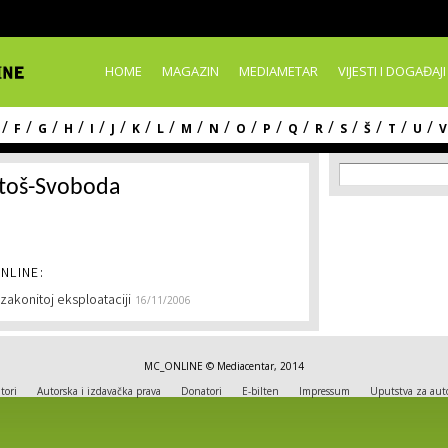
Skip to
main
content
HOME
MAGAZIN
MEDIAMETAR
VIJESTI I DOGAĐAJI
/
/
/
/
/
/
/
/
/
/
/
/
/
/
/
/
/
/
F
G
H
I
J
K
L
M
N
O
P
Q
R
S
Š
T
U
V
Search f
Search
itoš-Svoboda
NLINE:
zakonitoj eksploataciji
16/11/2006
MC_ONLINE © Mediacentar, 2014
tori
Autorska i izdavačka prava
Donatori
E-bilten
Impressum
Uputstva za aut