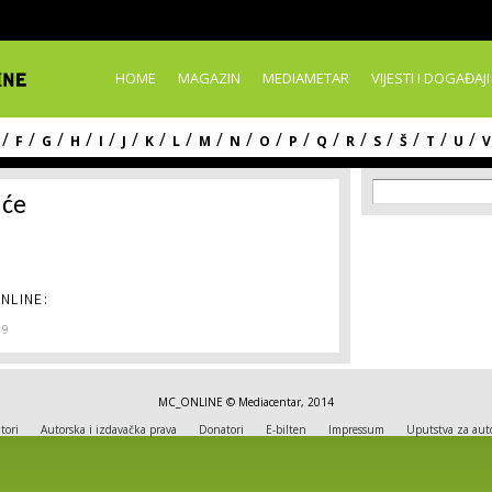
Skip to
main
content
HOME
MAGAZIN
MEDIAMETAR
VIJESTI I DOGAĐAJI
/
/
/
/
/
/
/
/
/
/
/
/
/
/
/
/
/
/
F
G
H
I
J
K
L
M
N
O
P
Q
R
S
Š
T
U
V
Search f
Search
aće
NLINE:
19
MC_ONLINE © Mediacentar, 2014
tori
Autorska i izdavačka prava
Donatori
E-bilten
Impressum
Uputstva za aut