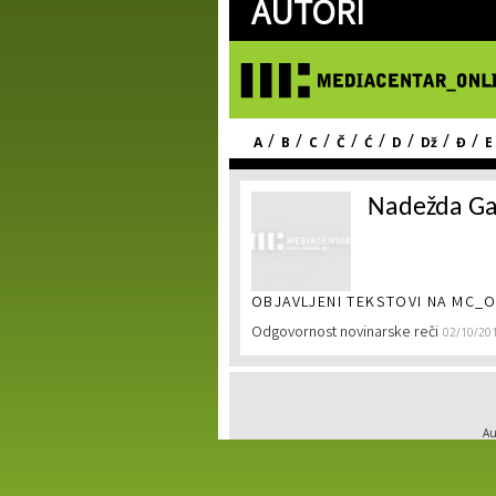
AUTORI
/
/
/
/
/
/
/
/
A
B
C
Č
Ć
D
Dž
Đ
E
Nadežda G
OBJAVLJENI TEKSTOVI NA MC_O
Odgovornost novinarske reči
02/10/20
Au