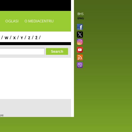
BHS
ENG
OGLASI
O MEDIACENTRU
/
/
/
/
/
/
W
X
Y
Z
Ž
orm
ore