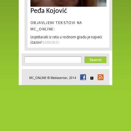
Peđa Kojović
OBJAVLJENI TEKSTOVI NA
MC_ONLINE:
Izvještavati iz rata u rodnom gradu je najveći
izazov!
02/05/2012
Search form
Search
MC_ONLINE © Mediacentar, 2014