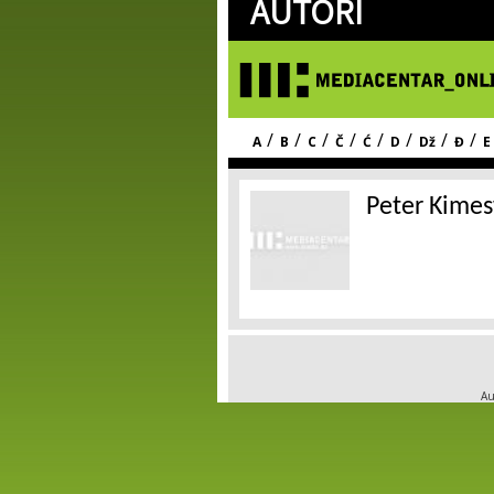
AUTORI
/
/
/
/
/
/
/
/
A
B
C
Č
Ć
D
Dž
Đ
E
Peter Kime
Au