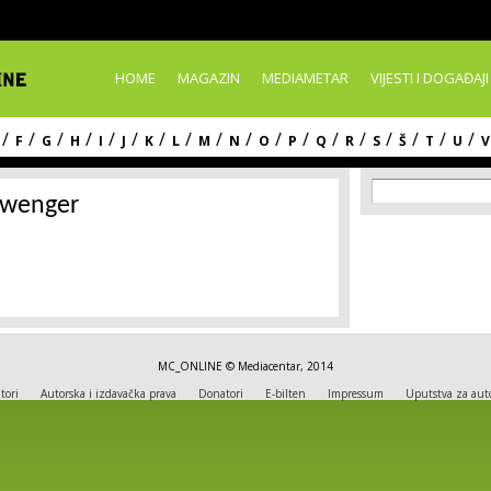
Skip to
main
content
HOME
MAGAZIN
MEDIAMETAR
VIJESTI I DOGAĐAJI
/
/
/
/
/
/
/
/
/
/
/
/
/
/
/
/
/
/
F
G
H
I
J
K
L
M
N
O
P
Q
R
S
Š
T
U
V
Search f
Search
swenger
MC_ONLINE © Mediacentar, 2014
tori
Autorska i izdavačka prava
Donatori
E-bilten
Impressum
Uputstva za aut