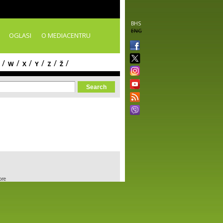
BHS
ENG
OGLASI
O MEDIACENTRU
/
/
/
/
/
/
W
X
Y
Z
Ž
orm
ore