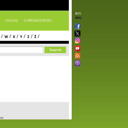
BHS
ENG
OGLASI
O MEDIACENTRU
/
/
/
/
/
/
W
X
Y
Z
Ž
orm
ore