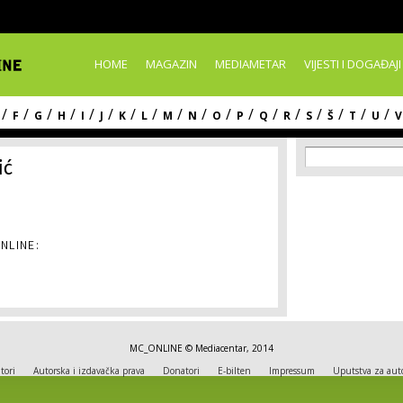
Skip to
main
content
HOME
MAGAZIN
MEDIAMETAR
VIJESTI I DOGAĐAJI
/
/
/
/
/
/
/
/
/
/
/
/
/
/
/
/
/
/
F
G
H
I
J
K
L
M
N
O
P
Q
R
S
Š
T
U
V
Search f
Search
ić
NLINE:
MC_ONLINE © Mediacentar, 2014
tori
Autorska i izdavačka prava
Donatori
E-bilten
Impressum
Uputstva za aut