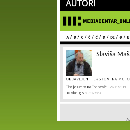
AUTORI
/
/
/
/
/
/
/
/
A
B
C
Č
Ć
D
Dž
Đ
E
Slaviša Maš
OBJAVLJENI TEKSTOVI NA MC_O
Tito je umro na Trebeviću
29/11/2019
30 okruglo
05/02/2014
Au