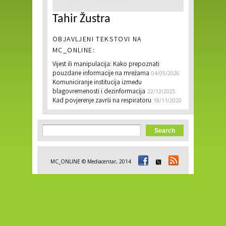
Tahir Žustra
OBJAVLJENI TEKSTOVI NA
MC_ONLINE:
Vijest ili manipulacija: Kako prepoznati
pouzdane informacije na mrežama
04/05/2026
Komuniciranje institucija između
blagovremenosti i dezinformacija
22/12/2025
Kad povjerenje završi na respiratoru
18/11/2020
Search form
Search
MC_ONLINE © Mediacentar, 2014