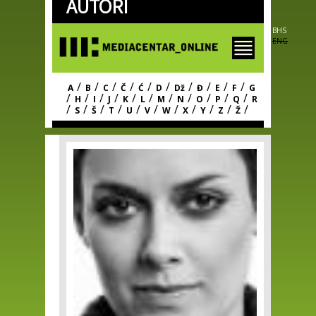
AUTORI
Skip to
main
content
BHS
ENG
/
/
/
/
/
/
/
/
/
/
A
B
C
Č
Ć
D
Dž
Đ
E
F
G
/
/
/
/
/
/
/
/
/
/
/
H
I
J
K
L
M
N
O
P
Q
R
/
/
/
/
/
/
/
/
/
/
/
S
Š
T
U
V
W
X
Y
Z
Ž