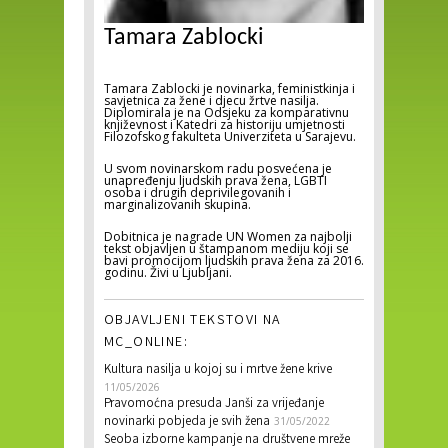
Tamara Zablocki
Tamara Zablocki je novinarka, feministkinja i
savjetnica za žene i djecu žrtve nasilja.
Diplomirala je na Odsjeku za komparativnu
književnost i Katedri za historiju umjetnosti
Filozofskog fakulteta Univerziteta u Sarajevu.
U svom novinarskom radu posvećena je
unapređenju ljudskih prava žena, LGBTI
osoba i drugih deprivilegovanih i
marginalizovanih skupina.
Dobitnica je nagrade UN Women za najbolji
tekst objavljen u štampanom mediju koji se
bavi promocijom ljudskih prava žena za 2016.
godinu. Živi u Ljubljani.
OBJAVLJENI TEKSTOVI NA
MC_ONLINE:
Kultura nasilja u kojoj su i mrtve žene krive
11/05/2026
Pravomoćna presuda Janši za vrijeđanje
novinarki pobjeda je svih žena
31/05/2022
Seoba izborne kampanje na društvene mreže