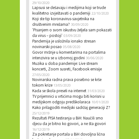
29/10/2020
Lapsusi se dešavaju i medijima koji se trude
kvalitetno izvještavati o pandemiji
22/10/2020
Koji ste tip koronavirus-savjetnika na
društvenim mrežama?
30/09/2020
'Pisanjem o svom iskustvu željela sam pokazati
da virus – postoji'
03/09/2020
Pandemija je usložnila ionako stresan
novinarski posao
05/08/2020
Govor mržnje u komentarima na portalima
intenzivira se u izbornoj godini
30/06/2020
Muzika u doba pandemije: Live stream
koncerti, Zoom susreti, Facebook emisije
27/05/2020
Novinarska radna prava posebno se krše
tokom krize
13/05/2020
Kada se škola preseli na internet
31/03/2020
TV prijemnici u vrtićima mogu biti korisni u
medijskom odgoju predškolaraca
10/01/2020
Kako prilagoditi medijski sadržaj generaciji Z?
25/12/2019
Rezultati PISA testiranja u BiH: Naučili smo
djecu da je bitno ko govori, a ne šta govori
16/12/2019
Za pokretanje portala u BiH dovoljna lična