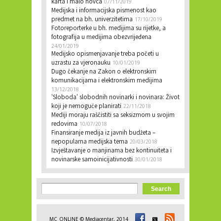
karta i malo novca
07/11/2019
Medijska i informacijska pismenost kao
predmet na bh. univerzitetima
17/10/2019
Fotoreporterke u bh. medijima su rijetke, a
fotografija u medijima obezvrijeđena
24/01/2019
Medijsko opismenjavanje treba početi u
uzrastu za vjeronauku
10/01/2019
Dugo čekanje na Zakon o elektronskim
komunikacijama i elektronskim medijima
13/12/2018
'Sloboda' slobodnih novinarki i novinara: Život
koji je nemoguće planirati
22/11/2018
Mediji moraju raščistiti sa seksizmom u svojim
redovima
10/07/2018
Finansiranje medija iz javnih budžeta –
nepopularna medijska tema
20/03/2018
Izvještavanje o manjinama bez kontinuiteta i
novinarske samoinicijativnosti
30/01/2018
Search form
Search
MC_ONLINE © Mediacentar, 2014