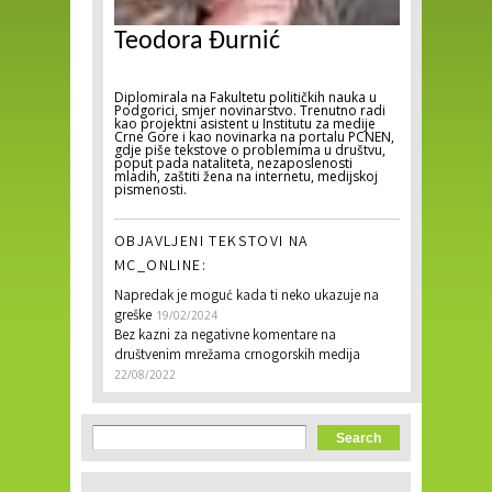
Teodora Đurnić
Diplomirala na Fakultetu političkih nauka u
Podgorici, smjer novinarstvo. Trenutno radi
kao projektni asistent u Institutu za medije
Crne Gore i kao novinarka na portalu PCNEN,
gdje piše tekstove o problemima u društvu,
poput pada nataliteta, nezaposlenosti
mladih, zaštiti žena na internetu, medijskoj
pismenosti.
OBJAVLJENI TEKSTOVI NA
MC_ONLINE:
Napredak je moguć kada ti neko ukazuje na
greške
19/02/2024
Bez kazni za negativne komentare na
društvenim mrežama crnogorskih medija
22/08/2022
Search form
Search