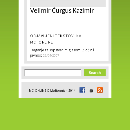
Velimir Ćurgus Kazimir
OBJAVLJENI TEKSTOVI NA
MC_ONLINE:
Traganje za sopstvenim glasom: Zločin i
javnost
26/04/2007
Search form
Search
MC_ONLINE © Mediacentar, 2014