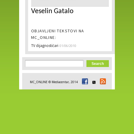
Veselin Gatalo
OBJAVLJENI TEKSTOVI NA
MC_ONLINE:
TV dijagnostičari
01/06/2010
Search form
Search
MC_ONLINE © Mediacentar, 2014