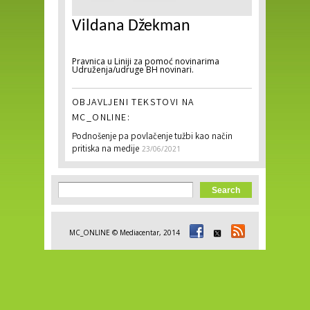
Vildana Džekman
Pravnica u Liniji za pomoć novinarima
Udruženja/udruge BH novinari.
OBJAVLJENI TEKSTOVI NA
MC_ONLINE:
Podnošenje pa povlačenje tužbi kao način
pritiska na medije
23/06/2021
Search form
Search
MC_ONLINE © Mediacentar, 2014