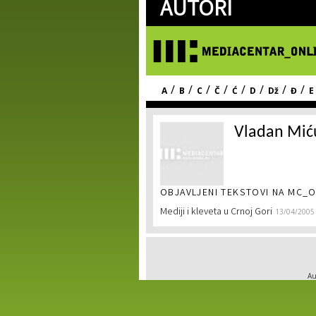
AUTORI
/
/
/
/
/
/
/
/
A
B
C
Č
Ć
D
Dž
Đ
E
Vladan Mić
OBJAVLJENI TEKSTOVI NA MC_O
Mediji i kleveta u Crnoj Gori
13/04/2005
Au