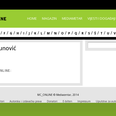
Skip to
main
content
HOME
MAGAZIN
MEDIAMETAR
VIJESTI I DOGAĐAJI
/
/
/
/
/
/
/
/
/
/
/
/
/
/
/
/
/
/
F
G
H
I
J
K
L
M
N
O
P
Q
R
S
Š
T
U
V
Search f
Search
unović
NLINE:
MC_ONLINE © Mediacentar, 2014
tori
Autorska i izdavačka prava
Donatori
E-bilten
Impressum
Uputstva za aut