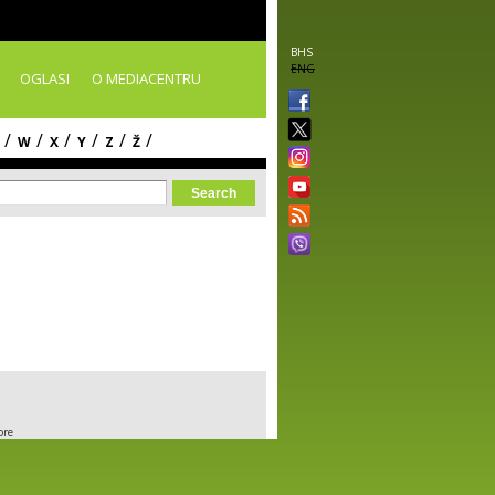
BHS
ENG
OGLASI
O MEDIACENTRU
/
/
/
/
/
/
W
X
Y
Z
Ž
orm
ore