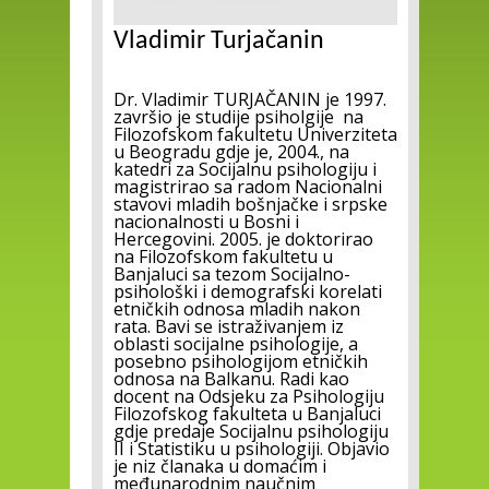
Vladimir Turjačanin
Dr. Vladimir TURJAČANIN je 1997.
završio je studije psiholgije na
Filozofskom fakultetu Univerziteta
u Beogradu gdje je, 2004., na
katedri za Socijalnu psihologiju i
magistrirao sa radom Nacionalni
stavovi mladih bošnjačke i srpske
nacionalnosti u Bosni i
Hercegovini. 2005. je doktorirao
na Filozofskom fakultetu u
Banjaluci sa tezom Socijalno-
psihološki i demografski korelati
etničkih odnosa mladih nakon
rata. Bavi se istraživanjem iz
oblasti socijalne psihologije, a
posebno psihologijom etničkih
odnosa na Balkanu. Radi kao
docent na Odsjeku za Psihologiju
Filozofskog fakulteta u Banjaluci
gdje predaje Socijalnu psihologiju
II i Statistiku u psihologiji. Objavio
je niz članaka u domaćim i
međunarodnim naučnim