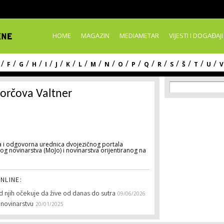
Skip to
main
content
HOME
MAGAZIN
MEDIAMETAR
VIJESTI I DOGAĐAJI
/
/
/
/
/
/
/
/
/
/
/
/
/
/
/
/
/
/
F
G
H
I
J
K
L
M
N
O
P
Q
R
S
Š
T
U
V
Search f
Search
orčova Valtner
ca i odgovorna urednica dvojezičnog portala
lnog novinarstva (MoJo) i novinarstva orijentiranog na
NLINE:
d njih očekuje da žive od danas do sutra
09/06/2026
u novinarstvu
20/01/2025