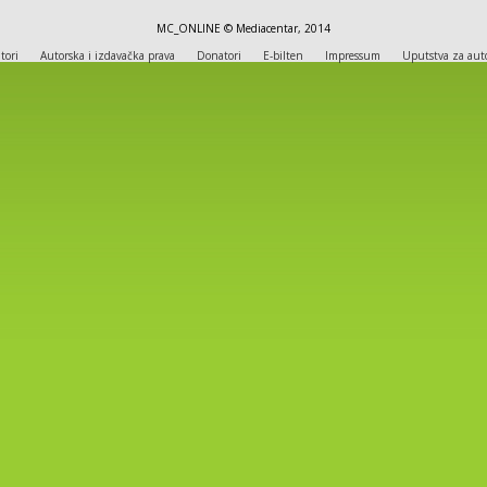
MC_ONLINE © Mediacentar, 2014
tori
Autorska i izdavačka prava
Donatori
E-bilten
Impressum
Uputstva za aut