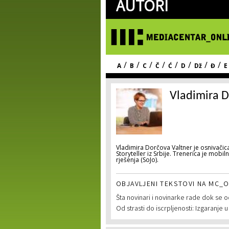
AUTORI
/
/
/
/
/
/
/
/
A
B
C
Č
Ć
D
Dž
Đ
E
Vladimira D
Vladimira Dorčova Valtner je osnivači
Storyteller iz Srbije. Trenerica je mobi
rješenja (SoJo).
OBJAVLJENI TEKSTOVI NA MC_O
Šta novinari i novinarke rade dok se o
Od strasti do iscrpljenosti: Izgaranje 