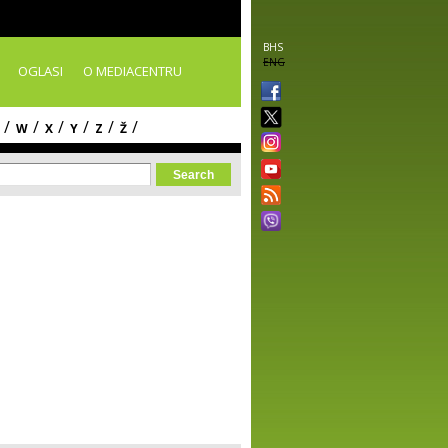
BHS
ENG
OGLASI
O MEDIACENTRU
/
/
/
/
/
/
W
X
Y
Z
Ž
orm