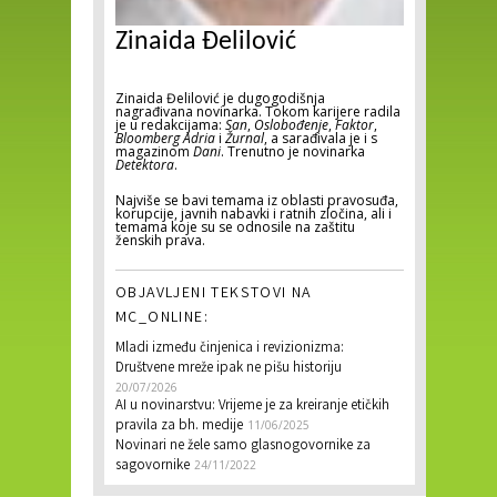
Zinaida Đelilović
Zinaida Đelilović je dugogodišnja
nagrađivana novinarka. Tokom karijere radila
je u redakcijama:
San
,
Oslobođenje
,
Faktor
,
Bloomberg Adria
i
Žurnal
, a sarađivala je i s
magazinom
Dani
. Trenutno je novinarka
Detektora
.
Najviše se bavi temama iz oblasti pravosuđa,
korupcije, javnih nabavki i ratnih zločina, ali i
temama koje su se odnosile na zaštitu
ženskih prava.
OBJAVLJENI TEKSTOVI NA
MC_ONLINE:
Mladi između činjenica i revizionizma:
Društvene mreže ipak ne pišu historiju
20/07/2026
AI u novinarstvu: Vrijeme je za kreiranje etičkih
pravila za bh. medije
11/06/2025
Novinari ne žele samo glasnogovornike za
sagovornike
24/11/2022