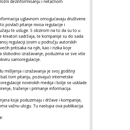
dložni dezinformisanju i netačnom
h informacija uglavnom omogućavaju društvene
to povlači pitanje nivoa regulacije i
žaju te usluge. S obzirom na to da su to u
ne kreatori sadržaja, te kompanije su do sada
oj regulaciji (osim u području autorskih
ćih pritisaka na njih, kao i rizika koje
 za slobodno izražavanje, poduzima se sve više
kviru samoregulacije.
u mišljenja i izražavanja je svoj godišnji
 baš tom pitanju, pozivajući internetske
regulacije novinskih medija i bolje se usklade
enje, traženje i primanje informacija.
 mjera koje poduzimaju i države i kompanije,
eoma važnu ulogu. Tu nastupa ova publikacija.
e: