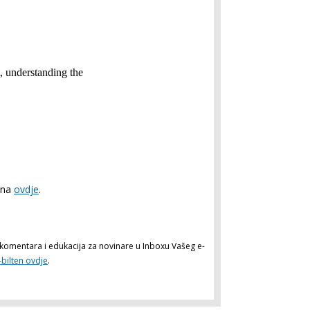
pna
ovdje
.
a, komentara i edukacija za novinare u Inboxu Vašeg e-
-bilten ovdje
.