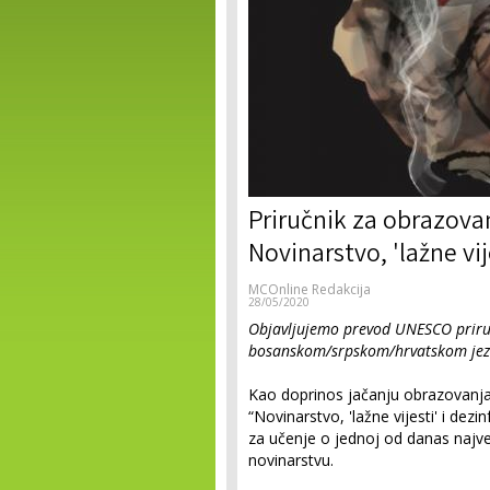
Priručnik za obrazova
Novinarstvo, 'lažne vij
MCOnline Redakcija
28/05/2020
Objavljujemo prevod UNESCO priru
bosanskom/srpskom/hrvatskom jez
Kao doprinos jačanju obrazovanja
“Novinarstvo, 'lažne vijesti' i dezi
za učenje o jednoj od danas najve
novinarstvu.