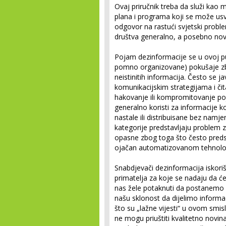
Ovaj priručnik treba da služi ka
plana i programa koji se može usvoji
odgovor na rastući svjetski probl
društva generalno, a posebno nov
Pojam dezinformacije se u ovoj pu
pomno organizovane) pokušaje zbun
neistinitih informacija. Često se j
komunikacijskim strategijama i či
hakovanje ili kompromitovanje po
generalno koristi za informacije 
nastale ili distribuisane bez namje
kategorije predstavljaju problem z
opasne zbog toga što često predst
ojačan automatizovanom tehnolo
Snabdjevači dezinformacija iskorišt
primatelja za koje se nadaju da će
nas žele potaknuti da postanemo p
našu sklonost da dijelimo informac
što su „lažne vijesti“ u ovom smisl
ne mogu priuštiti kvalitetno novin