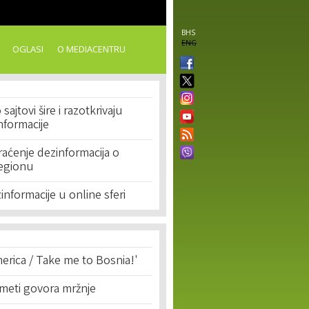
BHS
ENG
OGLASI
O MEDIACENTRU
 sajtovi šire i razotkrivaju
informacije
aćenje dezinformacija o
regionu
zinformacije u online sferi
erica / Take me to Bosnia!'
 meti govora mržnje