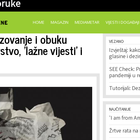
oruke
Skip to
main
content
HOME
MAGAZIN
MEDIAMETAR
VIJESTI I DOGAĐAJI
azovanje i obuku
VEZANO
vo, 'lažne vijesti' i
Izvještaj: kako
glasine i dez
SEE Check: Pr
pandemiji u 
Tutorijali: De
NAJČITANIJE
'I am from Am
Žrtve rata na