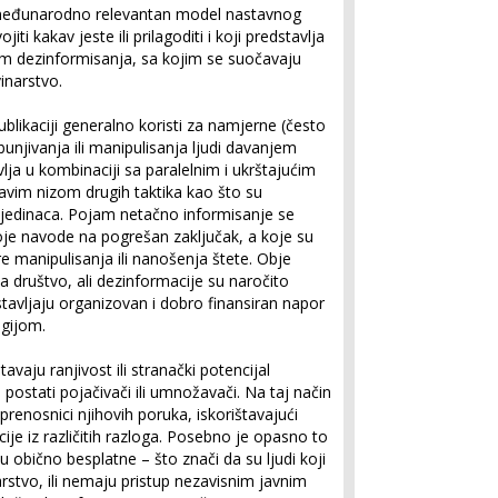
o međunarodno relevantan model nastavnog
ti kakav jeste ili prilagoditi i koji predstavlja
em dezinformisanja, sa kojim se suočavaju
inarstvo.
blikaciji generalno koristi za namjerne (često
jivanja ili manipulisanja ljudi davanjem
avlja u kombinaciji sa paralelnim i ukrštajućim
tavim nizom drugih taktika kao što su
jedinaca. Pojam netačno informisanje se
koje navode na pogrešan zaključak, a koje su
re manipulisanja ili nanošenja štete. Obje
a društvo, ali dezinformacije su naročito
avljaju organizovan i dobro finansiran napor
gijom.
avaju ranjivost ili stranački potencijal
 postati pojačivači ili umnožavači. Na taj način
renosnici njihovih poruka, iskorištavajući
ije iz različitih razloga. Posebno je opasno to
u obično besplatne – što znači da su ljudi koji
arstvo, ili nemaju pristup nezavisnim javnim