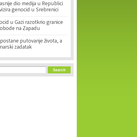
asnije dio medija u Republici
ivizira genocid u Srebrenici
cid u Gazi razotkrio granice
lobode na Zapadu
postane putovanje života, a
narski zadatak
orm