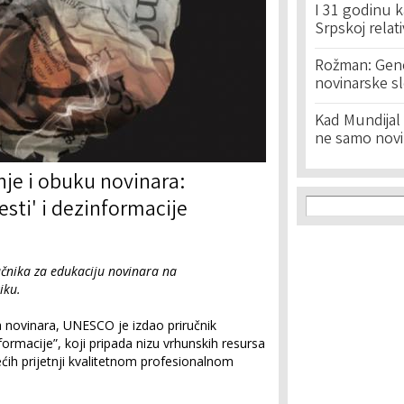
I 31 godinu k
Srpskoj relat
Rožman: Geno
novinarske s
Kad Mundijal 
ne samo novi
nje i obuku novinara:
Search f
Search
esti' i dezinformacije
čnika za edukaciju novinara na
iku.
 novinara, UNESCO je izdao priručnik
nformacije”, koji pripada nizu vrhunskih resursa
ćih prijetnji kvalitetnom profesionalnom