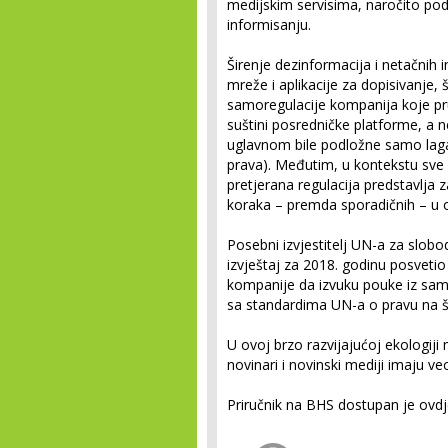
medijskim servisima, naročito po
informisanju.
Širenje dezinformacija i netačni
mreže i aplikacije za dopisivanje, š
samoregulacije kompanija koje pru
suštini posredničke platforme, a 
uglavnom bile podložne samo lagan
prava). Međutim, u kontekstu sve ve
pretjerana regulacija predstavlja
koraka – premda sporadičnih – u o
Posebni izvjestitelj UN-a za slobod
izvještaj za 2018. godinu posvetio
kompanije da izvuku pouke iz samo
sa standardima UN-a o pravu na šir
U ovoj brzo razvijajućoj ekologiji
novinari i novinski mediji imaju v
Priručnik na BHS dostupan je ovdj