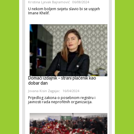
Kristina Ljevak Bajramović
06/08/2024
U nekom boljem svijetu slavio bi se uspjeh
Imane Khelif.
Domaći izdajnik – strani plaćenik kao
dobar dan
Jovana Kisin Zagajac
16/04/2024
Prijedlog zakona o posebnom registru i
javnosti rada neprofitnih organizacija.