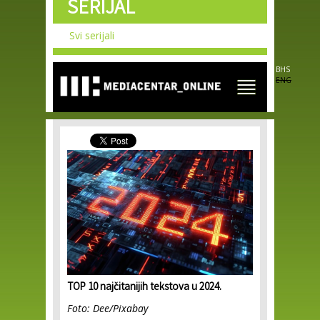
SERIJAL
Skip to
main
content
Svi serijali
BHS
ENG
TOP 10 najčitanijih tekstova u 2024.
Foto: Dee/Pixabay