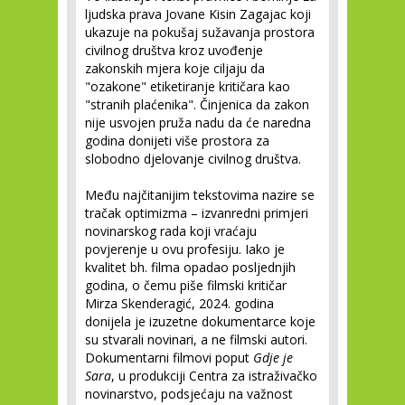
ljudska prava Jovane Kisin Zagajac koji
ukazuje na pokušaj sužavanja prostora
civilnog društva kroz uvođenje
zakonskih mjera koje ciljaju da
"ozakone" etiketiranje kritičara kao
"stranih plaćenika". Činjenica da zakon
nije usvojen pruža nadu da će naredna
godina donijeti više prostora za
slobodno djelovanje civilnog društva.
Među najčitanijim tekstovima nazire se
tračak optimizma – izvanredni primjeri
novinarskog rada koji vraćaju
povjerenje u ovu profesiju. Iako je
kvalitet bh. filma opadao posljednjih
godina, o čemu piše filmski kritičar
Mirza Skenderagić, 2024. godina
donijela je izuzetne dokumentarce koje
su stvarali novinari, a ne filmski autori.
Dokumentarni filmovi poput
Gdje je
Sara
, u produkciji Centra za istraživačko
novinarstvo, podsjećaju na važnost