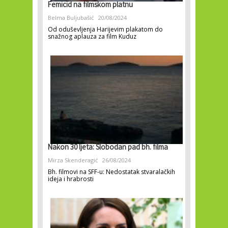
Femicid na filmskom platnu
Belma Buljubašić
20/08/2024
Od oduševljenja Harijevim plakatom do
snažnog aplauza za film Kuduz
Nakon 30 ljeta: Slobodan pad bh. filma
Mirza Skenderagić
26/08/2024
Bh. filmovi na SFF-u: Nedostatak stvaralačkih
ideja i hrabrosti