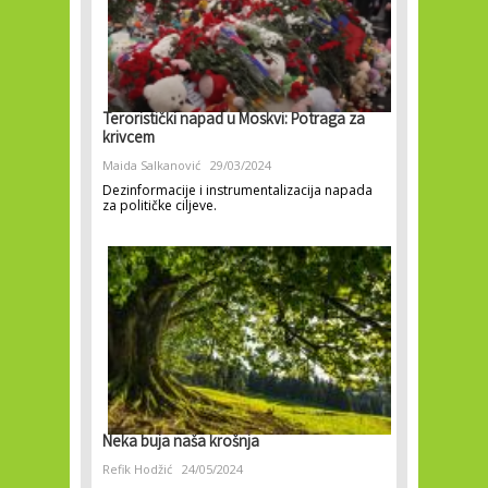
Teroristički napad u Moskvi: Potraga za
krivcem
Maida Salkanović
29/03/2024
Dezinformacije i instrumentalizacija napada
za političke ciljeve.
Neka buja naša krošnja
Refik Hodžić
24/05/2024