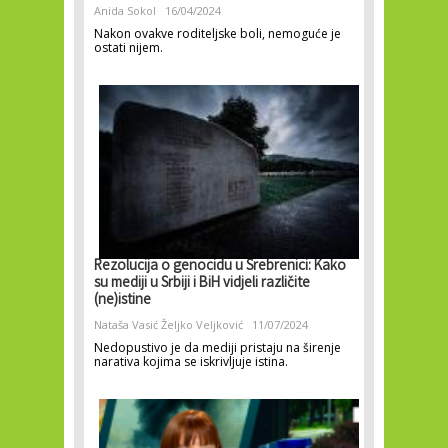
Anida Sokol
16/04/2024
Nakon ovakve roditeljske boli, nemoguće je
ostati nijem.
Rezolucija o genocidu u Srebrenici: Kako
su mediji u Srbiji i BiH vidjeli različite
(ne)istine
Nataša Vasić
Željko Veljković
11/07/2024
Nedopustivo je da mediji pristaju na širenje
narativa kojima se iskrivljuje istina.