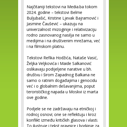
Najčitaniji tekstovi na Media.ba tokom
2024. godine – tekstovi Belme
Buljubašić, Kristine Ljevak Bajramović i
Jasmine Čaušević – ukazuju na
univerzalnost mizoginije i relativizaciju
rodno zasnovanog nasilja ne samo u
medijima i na društvenim mrežama, već
i na filmskom platnu.
Tekstovi Refika Hodžića, Nataše Vasić,
Željka Veljkovića i Maide Salkanović
oslikavaju podijeljene narative u bh.
društvu i širom Zapadnog Balkana ne
samo o ratnim događajima i genocidu
već i o globalnim dešavanjima, poput
terorističkog napada u Moskvi iz marta
ove godine.
Podjele se ne zadržavaju na etničkoj i
rodnoj osnovi; one se reflektuju i kroz
konflikt između kritičkih glasova i vlasti.
To ilustruje i tekst pravnice i borkinje za