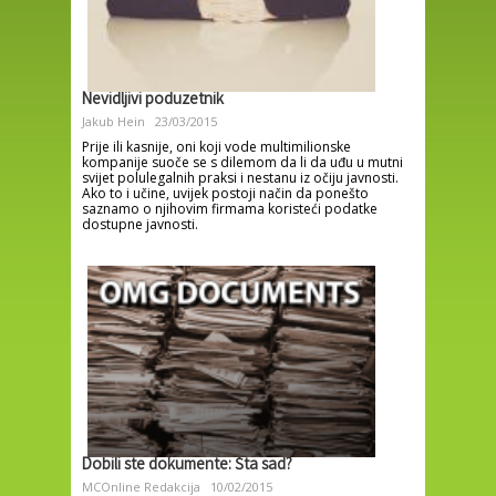
Nevidljivi poduzetnik
Jakub Hein
23/03/2015
Prije ili kasnije, oni koji vode multimilionske
kompanije suoče se s dilemom da li da uđu u mutni
svijet polulegalnih praksi i nestanu iz očiju javnosti.
Ako to i učine, uvijek postoji način da ponešto
saznamo o njihovim firmama koristeći podatke
dostupne javnosti.
Dobili ste dokumente: Šta sad?
MCOnline Redakcija
10/02/2015