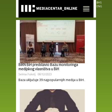
Skip to
BHS
main
ENG
content
BIRN BiH predstavio Bazu monitoringa
medijskog vlasništva u BiH
Selma Fukelj
08/12/2023
Baza uključuje 39 najpopularnijih medija u BiH.