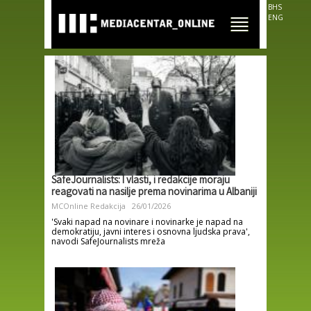
Skip to
BHS
main
ENG
content
SafeJournalists: I vlasti, i redakcije moraju
reagovati na nasilje prema novinarima u Albaniji
MCOnline Redakcija
26/01/2026
'Svaki napad na novinare i novinarke je napad na
demokratiju, javni interes i osnovna ljudska prava',
navodi SafeJournalists mreža