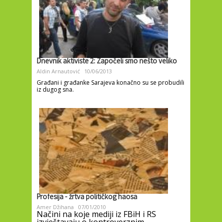
Dnevnik aktiviste 2: Započeli smo nešto veliko
Aldin Arnautović
10/06/2013
Građani i građanke Sarajeva konačno su se probudili
iz dugog sna.
Profesija - žrtva političkog haosa
Amer Džihana
07/01/2010
Načini na koje mediji iz FBiH i RS
izvještavaju o kontroverznim