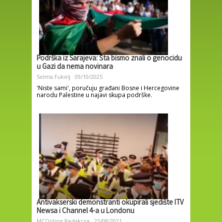
Podrška iz Sarajeva: Šta bismo znali o genocidu
u Gazi da nema novinara
Selma Fukelj
09/10/2025
'Niste sami', poručuju građani Bosne i Hercegovine
narodu Palestine u najavi skupa podrške.
Antivakserski demonstranti okupirali sjedište ITV
Newsa i Channel 4-a u Londonu
MCOnline Redakcija
25/08/2021