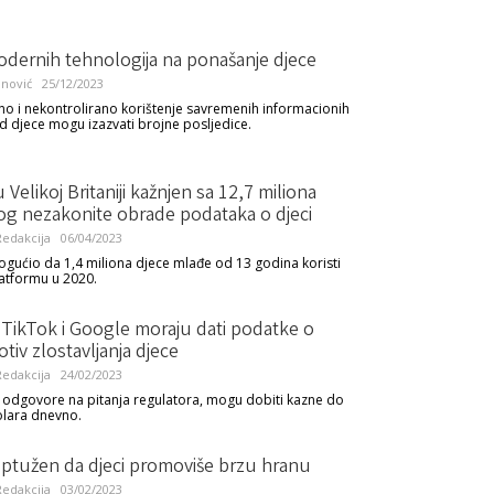
odernih tehnologija na ponašanje djece
nović
25/12/2023
o i nekontrolirano korištenje savremenih informacionih
d djece mogu izazvati brojne posljedice.
 Velikoj Britaniji kažnjen sa 12,7 miliona
bog nezakonite obrade podataka o djeci
edakcija
06/04/2023
gućio da 1,4 miliona djece mlađe od 13 godina koristi
atformu u 2020.
 TikTok i Google moraju dati podatke o
otiv zlostavljanja djece
edakcija
24/02/2023
 odgovore na pitanja regulatora, mogu dobiti kazne do
olara dnevno.
ptužen da djeci promoviše brzu hranu
edakcija
03/02/2023