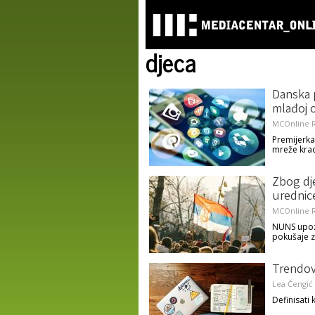
djeca
Danska p
mlađoj 
MCOnline R
Premijerka
mreže krad
Zbog dje
urednic
MCOnline R
NUNS upozo
pokušaje z
Trendovi
Lea Čengić
Definisati