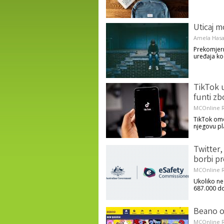
Uticaj m
Amela Hasa
Prekomjern
uređaja ko
TikTok u
funti z
MCOnline R
TikTok omo
njegovu pl
Twitter,
borbi pr
MCOnline R
Ukoliko ne
687.000 d
Beano o
MCOnline R