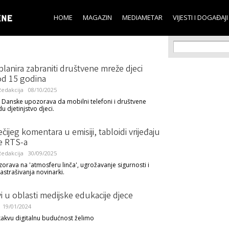
Skip to
main
HOME
MAGAZIN
MEDIAMETAR
VIJESTI I DOGAĐAJI
content
Search f
Search
lanira zabraniti društvene mreže djeci
od 15 godina
edakcija
08/10/2025
 Danske upozorava da mobilni telefoni i društvene
u djetinjstvo djeci.
čijeg komentara u emisiji, tabloidi vrijeđaju
e RTS-a
edakcija
30/09/2025
rava na 'atmosferu linča', ugrožavanje sigurnosti i
astrašivanja novinarki.
 u oblasti medijske edukacije djece
19/01/2024
 kakvu digitalnu budućnost želimo