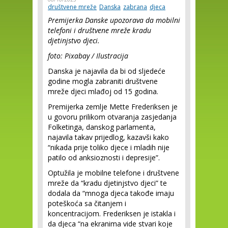
društvene mreže
Danska
zabrana
djeca
Premijerka Danske upozorava da mobilni
telefoni i društvene mreže kradu
djetinjstvo djeci.
foto: Pixabay / Ilustracija
Danska je najavila da bi od sljedeće
godine mogla zabraniti društvene
mreže djeci mlađoj od 15 godina.
Premijerka zemlje Mette Frederiksen je
u govoru prilikom otvaranja zasjedanja
Folketinga, danskog parlamenta,
najavila takav prijedlog, kazavši kako
“nikada prije toliko djece i mladih nije
patilo od anksioznosti i depresije”.
Optužila je mobilne telefone i društvene
mreže da “kradu djetinjstvo djeci” te
dodala da “mnoga djeca takođe imaju
poteškoća sa čitanjem i
koncentracijom. Frederiksen je istakla i
da djeca “na ekranima vide stvari koje