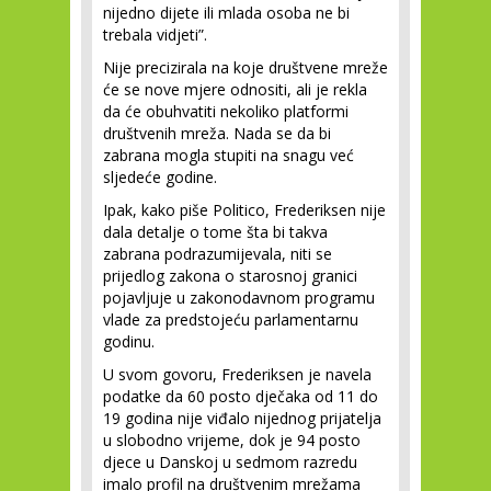
nijedno dijete ili mlada osoba ne bi
trebala vidjeti”.
Nije precizirala na koje društvene mreže
će se nove mjere odnositi, ali je rekla
da će obuhvatiti nekoliko platformi
društvenih mreža. Nada se da bi
zabrana mogla stupiti na snagu već
sljedeće godine.
Ipak, kako piše Politico, Frederiksen nije
dala detalje o tome šta bi takva
zabrana podrazumijevala, niti se
prijedlog zakona o starosnoj granici
pojavljuje u zakonodavnom programu
vlade za predstojeću parlamentarnu
godinu.
U svom govoru, Frederiksen je navela
podatke da 60 posto dječaka od 11 do
19 godina nije viđalo nijednog prijatelja
u slobodno vrijeme, dok je 94 posto
djece u Danskoj u sedmom razredu
imalo profil na društvenim mrežama