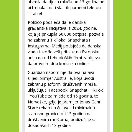
utvrdila da djeca mlađa od 13 godina ne
bi trebala imati vlastiti pametni telefon
ili tablet.
Politico podsjeća da je danska
građanska inicijativa iz 2024. godine,
koja je prikupila 50.000 potpisa, pozvala
na zabranu TikToka, Snapchata i
Instagrama. Medij podsjeća da danska
vlada takođe vrši pritisak na Evropsku
uniju da od tehnoloških firmi zahtijeva
da provjere dob korisnika online.
Guardian napominje da ova najava
slijedi primjer Australije, koja uvodi
zabranu platformi društvenih mreža,
uključujući Facebook, Snapchat, TikTok
i YouTube za mlađe od 16 godina, te
Norveške, gdje je premijer Jonas Gahr
Støre rekao da će uvesti minimalnu
starosnu granicu od 15 godina na
društvenim mrežama, podižući je sa
dosadašnjih 13 godina.