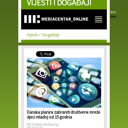
VIJESTI I DOGAĐAJI
Skip to
main
content
BHS
ENG
Vijesti
Događaji
Danska planira zabraniti društvene mreže
djeci mlađoj od 15 godina
MCOnline Redakcija
08/10/2025