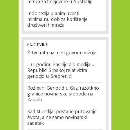
mreža za tinejdžere u Australiji
Indonezija planira uvesti
minimalnu dob za korištenje
društvenih mreža
NAJČITANIJE
Žrtve rata na meti govora mržnje
I 31 godinu kasnije dio medija u
Republici Srpskoj relativizira
genocid u Srebrenici
Rožman: Genocid u Gazi razotkrio
granice novinarske slobode na
Zapadu
Kad Mundijal postane putovanje
života, a ne samo novinarski
zadatak