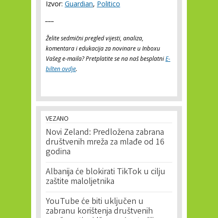
Izvor:
Guardian
,
Politico
___
Želite sedmični pregled vijesti, analiza,
komentara i edukacija za novinare u Inboxu
Vašeg e-maila? Pretplatite se na naš besplatni
E-
bilten ovdje
.
VEZANO
Novi Zeland: Predložena zabrana
društvenih mreža za mlađe od 16
godina
Albanija će blokirati TikTok u cilju
zaštite maloljetnika
YouTube će biti uključen u
zabranu korištenja društvenih