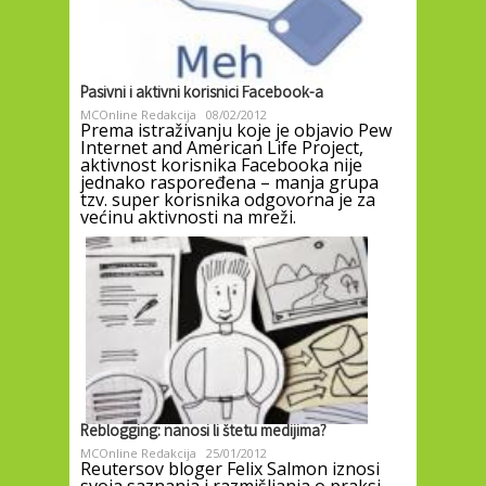
Pasivni i aktivni korisnici Facebook-a
MCOnline Redakcija
08/02/2012
Prema istraživanju koje je objavio Pew
Internet and American Life Project,
aktivnost korisnika Facebooka nije
jednako raspoređena – manja grupa
tzv. super korisnika odgovorna je za
većinu aktivnosti na mreži.
Reblogging: nanosi li štetu medijima?
MCOnline Redakcija
25/01/2012
Reutersov bloger Felix Salmon iznosi
svoja saznanja i razmišljanja o praksi