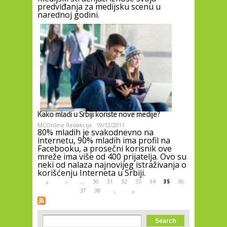
predviđanja za medijsku scenu u
narednoj godini.
Kako mladi u Srbiji koriste nove medije?
MCOnline Redakcija
19/12/2011
80% mladih je svakodnevno na
internetu, 90% mladih ima profil na
Facebooku, a prosečni korisnik ove
mreže ima više od 400 prijatelja. Ovo su
neki od nalaza najnovijeg istraživanja o
korišćenju Interneta u Srbiji.
Pages
…
30
31
32
33
34
35
36
«
‹
37
38
›
»
Search form
Search