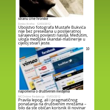
stranu crne hronike
Dinko Kreho
12/03/2012
Ubojstvo fotografa Mustafe Bukvića
nije bez presedana u poslijeratnoj
sarajevskoj povijesti nasilja. Međutim,
uloga medijske skandal-mašinerije u
cijeloj stvari jeste.
10
napomena o društvenim medijima
MCOnline Redakcija
05/03/2012
Pravila lepog, ali i pragmatičnog
ponašanja na društvenim mrežama –
bilo da ste običan korisnik ili novinar