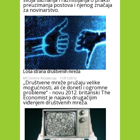
preuzimanja postova i njenog značaja
za novinarstvo.
Loša strana društvenih mreža
MCOnline Redakcija
11/01/2012
„Društvene mreže pružaju velike
mogućnosti, ali će doneti i ogromne
probleme“ - novu 2012. britanski The
Economist je najavio drugačijim
viđenjem društvenih mreža.