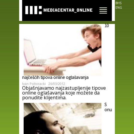
Skip to
BHS
main
ENG
content
10
najčešćih tipova online oglašavanja
Ivan Poltoracki
26/03/2012
Objašnjavamo najzastupljenije tipove
online oglašavanja koje možete da
ponudite klijentima.
S
onu