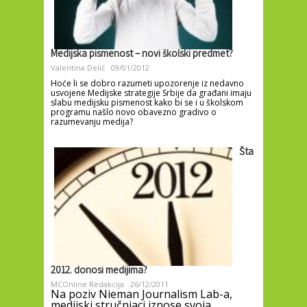
Medijska pismenost – novi školski predmet?
Valentina Delić
09/01/2012
Hoće li se dobro razumeti upozorenje iz nedavno
usvojene Medijske strategije Srbije da građani imaju
slabu medijsku pismenost kako bi se i u školskom
programu našlo novo obavezno gradivo o
razumevanju medija?
Šta
2012. donosi medijima?
MCOnline Redakcija
26/12/2011
Na poziv Nieman Journalism Lab-a,
medijski stručnjaci iznose svoja