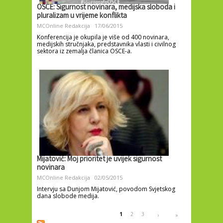
OSCE: Sigurnost novinara, medijska sloboda i
pluralizam u vrijeme konflikta
MCOnline Redakcija
17/06/2015
Konferencija je okupila je više od 400 novinara,
medijskih stručnjaka, predstavnika vlasti i civilnog
sektora iz zemalja članica OSCE-a.
Mijatović: Moj prioritet je uvijek sigurnost
novinara
MCOnline Redakcija
02/05/2015
Intervju sa Dunjom Mijatović, povodom Svjetskog
dana slobode medija.
Pages
1
2
3
›
»