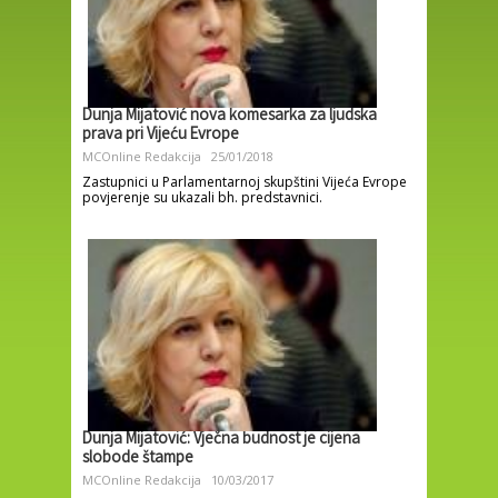
Dunja Mijatović nova komesarka za ljudska
prava pri Vijeću Evrope
MCOnline Redakcija
25/01/2018
Zastupnici u Parlamentarnoj skupštini Vijeća Evrope
povjerenje su ukazali bh. predstavnici.
Dunja Mijatović: Vječna budnost je cijena
slobode štampe
MCOnline Redakcija
10/03/2017