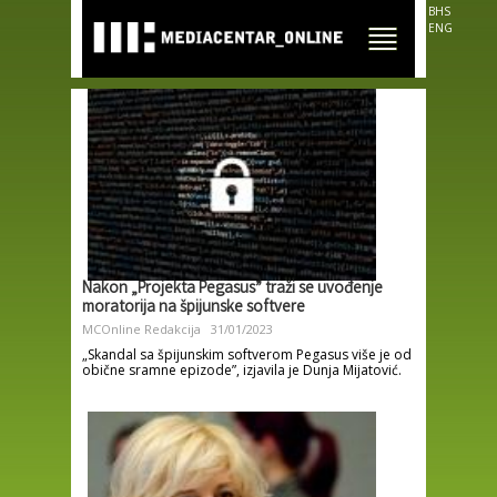
Skip to
BHS
main
ENG
content
Nakon „Projekta Pegasus” traži se uvođenje
moratorija na špijunske softvere
MCOnline Redakcija
31/01/2023
„Skandal sa špijunskim softverom Pegasus više je od
obične sramne epizode”, izjavila je Dunja Mijatović.