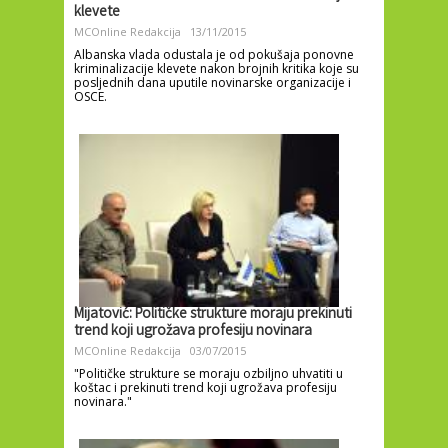
klevete
MCOnline Redakcija
13/11/2015
Albanska vlada odustala je od pokušaja ponovne
kriminalizacije klevete nakon brojnih kritika koje su
posljednih dana uputile novinarske organizacije i
OSCE.
Mijatović: Političke strukture moraju prekinuti
trend koji ugrožava profesiju novinara
MCOnline Redakcija
03/07/2015
"Političke strukture se moraju ozbiljno uhvatiti u
koštac i prekinuti trend koji ugrožava profesiju
novinara."