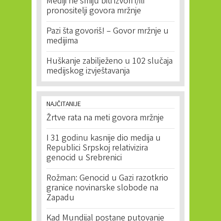
Mediji ne smiju biti izvori i/ili
pronositelji govora mržnje
Pazi šta govoriš! – Govor mržnje u
medijima
Huškanje zabilježeno u 102 slučaja
medijskog izvještavanja
NAJČITANIJE
Žrtve rata na meti govora mržnje
I 31 godinu kasnije dio medija u
Republici Srpskoj relativizira
genocid u Srebrenici
Rožman: Genocid u Gazi razotkrio
granice novinarske slobode na
Zapadu
Kad Mundijal postane putovanje