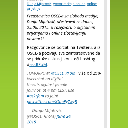
Dunja Mijatović
govor mržnje online
online
prijetnje
Predstavnica OSCE-a za slobodu medija,
Dunja Mijatović, učestvovat će danas,
25.06. 2015. u razgovoru o digitalnim
prijetnjama i online zlostavljanju
novinarki.
Razgovor će se održati na Twitteru, a iz
OSCE-a pozivaju sve zainteresovane da
se pridruže diskusiji koristeći hashtag
#
askRFoM
.
TOMORROW:
@OSCE_RFoM
Više od 25%
tweetchat on digital
threats against female
journos, at 4 pm CEST, use
#askrfom
to join!
pic.twitter.com/XSupEgZwgB
— Dunja Mijatovic
(@OSCE_RFoM)
June 24,
2015