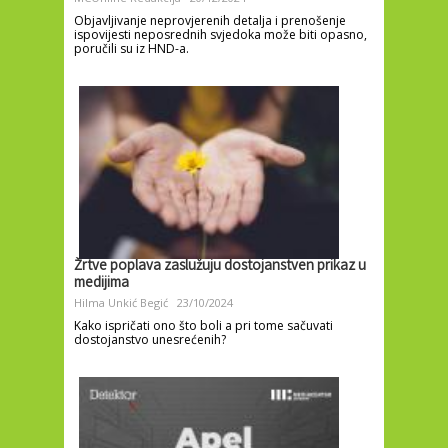
Objavljivanje neprovjerenih detalja i prenošenje
ispovijesti neposrednih svjedoka može biti opasno,
poručili su iz HND-a.
Žrtve poplava zaslužuju dostojanstven prikaz u
medijima
Hilma Unkić Begić
23/10/2024
Kako ispričati ono što boli a pri tome sačuvati
dostojanstvo unesrećenih?