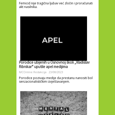
Femicid nije tragična ljubav već zločin i proračunati
akt nasilnika.
Porodice ubijenih u Osnovnoj školi „Vladislav
Ribnikar“ uputile apel medijima
MCOnline Redakcija
23/08/2023
Porodice pozivaju medije da prestanu nanositi bol
senzacionalističkim izvještavanjem.