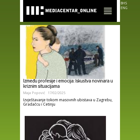
Skip to
BHS
main
ENG
content
Između profesije i emocija: Iskustva novinara u
kriznim situacijama
Maja Popović
17/02/2025
Izvještavanje tokom masovnih ubistava u Zagrebu,
Gradačcu i Cetinju