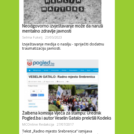
Neodgovorno izvještavanje može da naruši
mentalno zdravlje javnosti
Selma Fukelj
23/05/2023
Izvještavanje medija o nasilju - spriječiti dodatnu
traumatizaciju javnosti.
Žalbena komisija Vijeća za štampu: Urednik
Pogled.ba i autor Veselin Gatalo prekršili Kodeks
MCOnline Redakcija
27/07/2017
Tekst „Radno mjesto Srebrenica“ ismijava