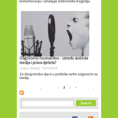
komemoraciju i umanjuje srebreničku tragediju.
Odgovorno novinarstvo - između slobode
medija i prava djeteta?
Ljupko Mišeljić
05/10/2016
Za zloupotrebu djece u političke svrhe odgovorni su
mediji.
Pages
1
2
3
4
«
‹
›
»
Search form
Search