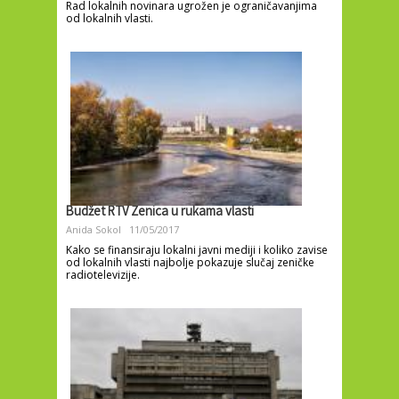
Rad lokalnih novinara ugrožen je ograničavanjima
od lokalnih vlasti.
Budžet RTV Zenica u rukama vlasti
Anida Sokol
11/05/2017
Kako se finansiraju lokalni javni mediji i koliko zavise
od lokalnih vlasti najbolje pokazuje slučaj zeničke
radiotelevizije.