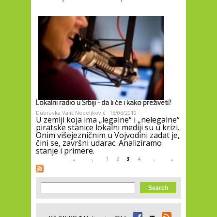
Lokalni radio u Srbiji - da li će i kako preživeti?
Dubravka Valić Nedeljković
16/06/2010
U zemlji koja ima „legalne“ i „nelegalne“
piratske stanice lokalni mediji su u krizi.
Onim višejezničnim u Vojvodini zadat je,
čini se, završni udarac. Analiziramo
stanje i primere.
Pages
1
2
3
4
«
‹
›
»
Search form
Search