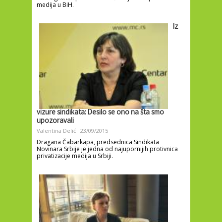
medija u BiH.
Iz
vizure sindikata: Desilo se ono na šta smo
upozoravali
Valentina Delić
23/09/2015
Dragana Čabarkapa, predsednica Sindikata
Novinara Srbije je jedna od najupornijih protivnica
privatizacije medija u Srbiji.