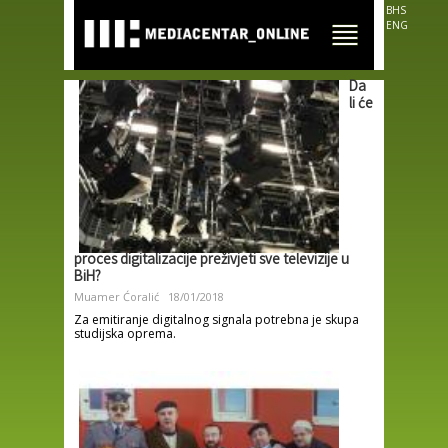
Skip to
BHS
main
ENG
content
Da
li će
proces digitalizacije preživjeti sve televizije u
BiH?
Muamer Ćoralić
18/01/2018
Za emitiranje digitalnog signala potrebna je skupa
studijska oprema.