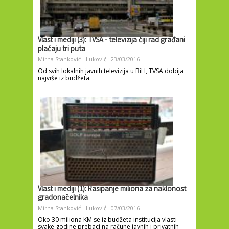
Vlast i mediji (3): TVSA - televizija čiji rad građani
plaćaju tri puta
Mirna Stanković - Luković
23/03/2016
Od svih lokalnih javnih televizija u BiH, TVSA dobija
najviše iz budžeta.
Vlast i mediji (1): Rasipanje miliona za naklonost
gradonačelnika
Mirna Stanković - Luković
07/03/2016
Oko 30 miliona KM se iz budžeta institucija vlasti
svake godine prebaci na račune javnih i privatnih