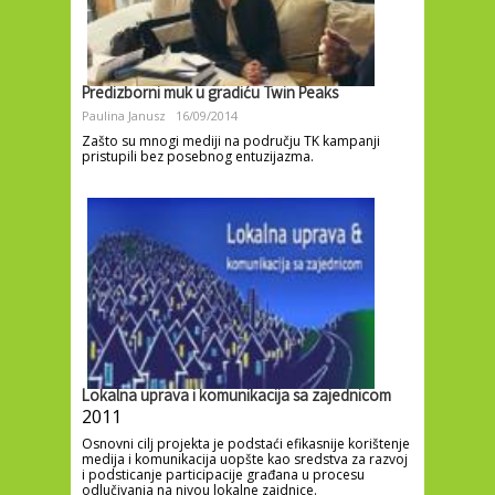
Predizborni muk u gradiću Twin Peaks
Paulina Janusz
16/09/2014
Zašto su mnogi mediji na području TK kampanji
pristupili bez posebnog entuzijazma.
Lokalna uprava i komunikacija sa zajednicom
2011
Osnovni cilj projekta je podstaći efikasnije korištenje
medija i komunikacija uopšte kao sredstva za razvoj
i podsticanje participacije građana u procesu
odlučivanja na nivou lokalne zajdnice.