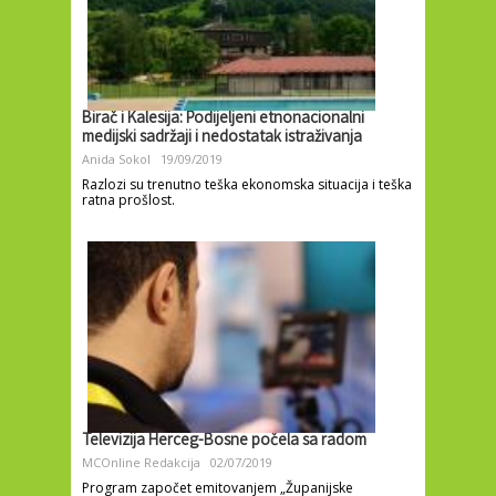
Birač i Kalesija: Podijeljeni etnonacionalni
medijski sadržaji i nedostatak istraživanja
Anida Sokol
19/09/2019
Razlozi su trenutno teška ekonomska situacija i teška
ratna prošlost.
Televizija Herceg-Bosne počela sa radom
MCOnline Redakcija
02/07/2019
Program započet emitovanjem „Županijske