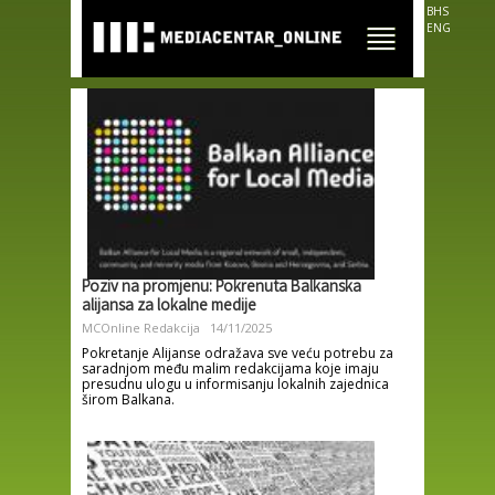
Skip to
BHS
main
ENG
content
Poziv na promjenu: Pokrenuta Balkanska
alijansa za lokalne medije
MCOnline Redakcija
14/11/2025
Pokretanje Alijanse odražava sve veću potrebu za
saradnjom među malim redakcijama koje imaju
presudnu ulogu u informisanju lokalnih zajednica
širom Balkana.