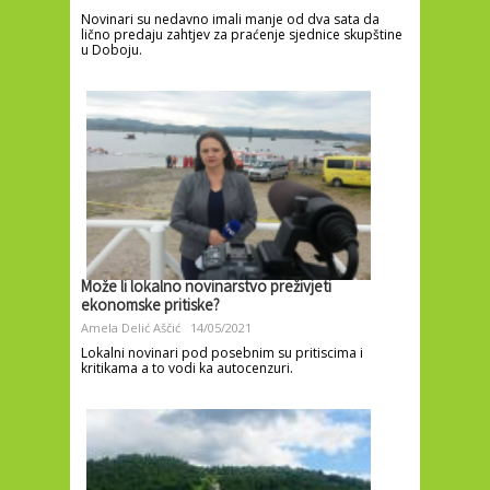
Novinari su nedavno imali manje od dva sata da
lično predaju zahtjev za praćenje sjednice skupštine
u Doboju.
Može li lokalno novinarstvo preživjeti
ekonomske pritiske?
Amela Delić Aščić
14/05/2021
Lokalni novinari pod posebnim su pritiscima i
kritikama a to vodi ka autocenzuri.