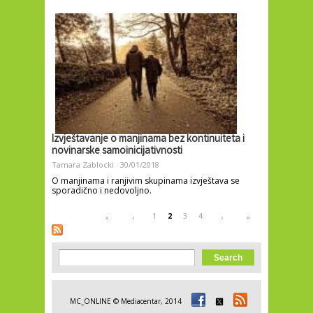
Izvještavanje o manjinama bez kontinuiteta i
novinarske samoinicijativnosti
Tamara Zablocki
30/01/2018
O manjinama i ranjivim skupinama izvještava se
sporadično i nedovoljno.
Pages
1
2
3
4
«
‹
›
»
Search form
Search
MC_ONLINE © Mediacentar, 2014