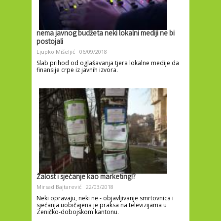
nema javnog budžeta neki lokalni mediji ne bi
postojali
Ljupko Mišeljić
06/09/2018
Slab prihod od oglašavanja tjera lokalne medije da
finansije crpe iz javnih izvora.
Žalost i sjećanje kao marketing!?
Mirsad Bajtarević
22/03/2018
Neki opravaju, neki ne - objavljivanje smrtovnica i
sjećanja uobičajena je praksa na televizijama u
Zeničko-dobojskom kantonu.