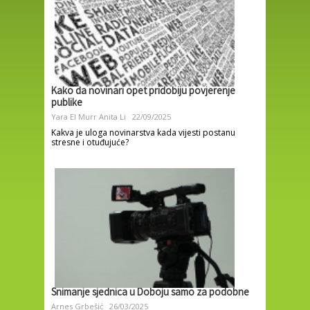
Kako da novinari opet pridobiju povjerenje
publike
Yara El Murr
Anita Li
22/09/2025
Kakva je uloga novinarstva kada vijesti postanu
stresne i otuđujuće?
Snimanje sjednica u Doboju samo za podobne
Arnes Grbešić
26/03/2025