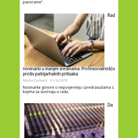
panorame“.
Rad
novinarki u manjim sredinama: Profesionalnošću
protiv patrijarhalnih pritisaka
Masha Durkalić
01/10/2018
Novinarke govore o nepovjerenju i predrasudama s
kojima sa suočvaju u radu.
Da