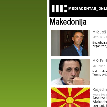
Makedonija
MK: Još
MCOnline R
Bez obzira
organizacij
MK: Pod
MCOnline R
Nakon dva 
Tomislav K
Razjedin
Vesna Šopa
Analiza 
Makedon
period, 