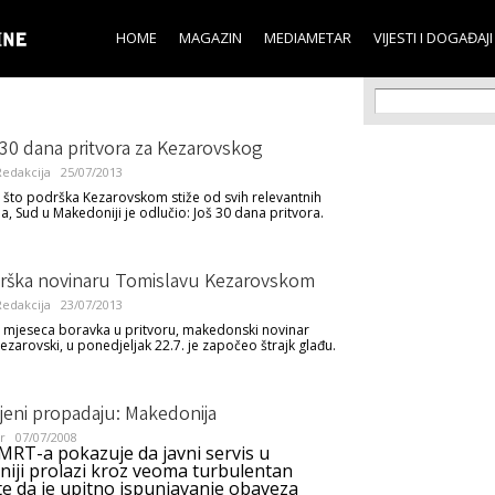
Skip to
main
HOME
MAGAZIN
MEDIAMETAR
VIJESTI I DOGAĐAJI
content
Search f
Search
 30 dana pritvora za Kezarovskog
edakcija
25/07/2013
 što podrška Kezarovskom stiže od svih relevantnih
a, Sud u Makedoniji je odlučio: Još 30 dana pritvora.
rška novinaru Tomislavu Kezarovskom
edakcija
23/07/2013
mjeseca boravka u pritvoru, makedonski novinar
ezarovski, u ponedjeljak 22.7. je započeo štrajk glađu.
jeni propadaju: Makedonija
r
07/07/2008
MRT-a pokazuje da javni servis u
iji prolazi kroz veoma turbulentan
te da je upitno ispunjavanje obaveza