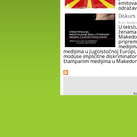
emitova
odražava
Diskurs
Bobi Badar
U tekstu
ženama 
Makedoni
pripreml
medijim
medijima u Jugoistočnoj Europi,
moduse implicitne diskriminato
štampanim medijima u Makedoni
Pages
Au