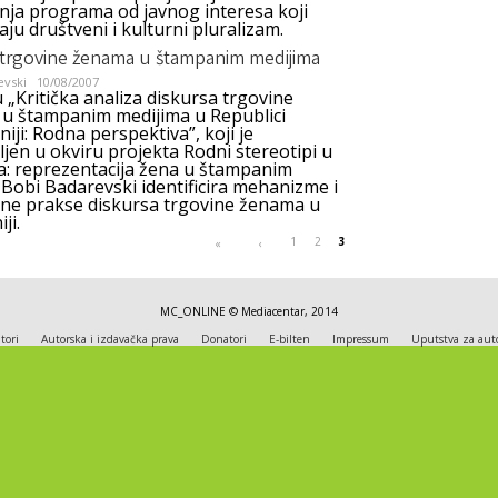
nja programa od javnog interesa koji
ju društveni i kulturni pluralizam.
 trgovine ženama u štampanim medijima
evski
10/08/2007
 „Kritička analiza diskursa trgovine
u štampanim medijima u Republici
ji: Rodna perspektiva”, koji je
jen u okviru projekta Rodni stereotipi u
a: reprezentacija žena u štampanim
 Bobi Badarevski identificira mehanizme i
rne prakse diskursa trgovine ženama u
ji.
1
2
3
«
‹
MC_ONLINE © Mediacentar, 2014
tori
Autorska i izdavačka prava
Donatori
E-bilten
Impressum
Uputstva za aut