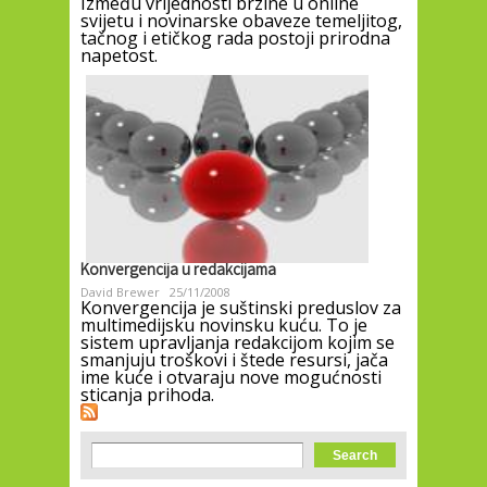
Između vrijednosti brzine u online
svijetu i novinarske obaveze temeljitog,
tačnog i etičkog rada postoji prirodna
napetost.
Konvergencija u redakcijama
David Brewer
25/11/2008
Konvergencija je suštinski preduslov za
multimedijsku novinsku kuću. To je
sistem upravljanja redakcijom kojim se
smanjuju troškovi i štede resursi, jača
ime kuće i otvaraju nove mogućnosti
sticanja prihoda.
Search form
Search