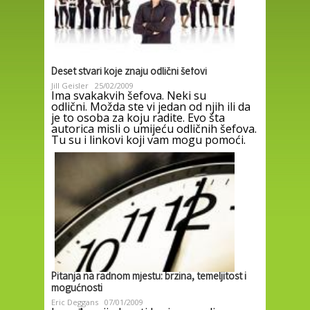
Deset stvari koje znaju odlični šefovi
Jill Geisler
25/02/2009
Ima svakakvih šefova. Neki su
odlični. Možda ste vi jedan od njih ili da
je to osoba za koju radite. Evo šta
autorica misli o umijeću odličnih šefova.
Tu su i linkovi koji vam mogu pomoći.
Pitanja na radnom mjestu: brzina, temeljitost i
mogućnosti
Eric Deggans
07/01/2009