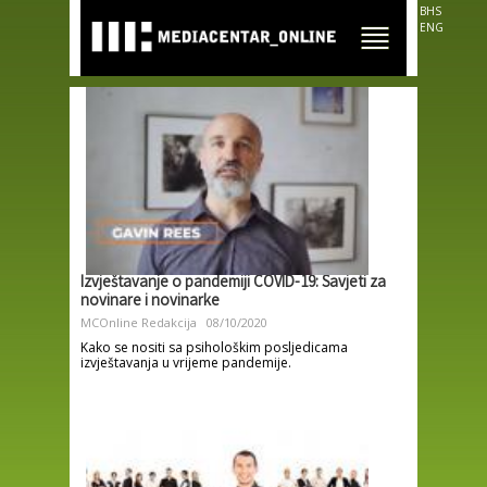
Skip to
BHS
main
ENG
content
Izvještavanje o pandemiji COVID-19: Savjeti za
novinare i novinarke
MCOnline Redakcija
08/10/2020
Kako se nositi sa psihološkim posljedicama
izvještavanja u vrijeme pandemije.