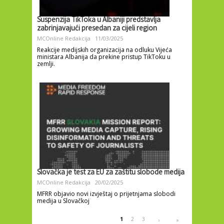
Suspenzija TikToka u Albaniji predstavlja
zabrinjavajući presedan za cijeli region
MCOnline Redakcija
11/03/2025
Reakcije medijskih organizacija na odluku Vijeća
ministara Albanija da prekine pristup TikToku u
zemlji.
Slovačka je test za EU za zaštitu slobode medija
MCOnline Redakcija
20/02/2025
MFRR objavio novi izvještaj o prijetnjama slobodi
medija u Slovačkoj
Pages
1
2
3
›
»