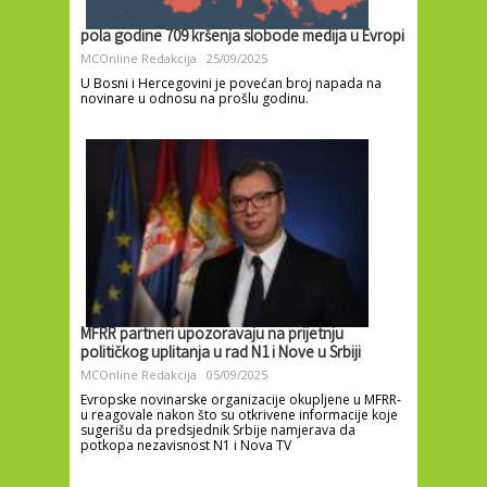
pola godine 709 kršenja slobode medija u Evropi
MCOnline Redakcija
25/09/2025
U Bosni i Hercegovini je povećan broj napada na
novinare u odnosu na prošlu godinu.
MFRR partneri upozoravaju na prijetnju
političkog uplitanja u rad N1 i Nove u Srbiji
MCOnline Redakcija
05/09/2025
Evropske novinarske organizacije okupljene u MFRR-
u reagovale nakon što su otkrivene informacije koje
sugerišu da predsjednik Srbije namjerava da
potkopa nezavisnost N1 i Nova TV