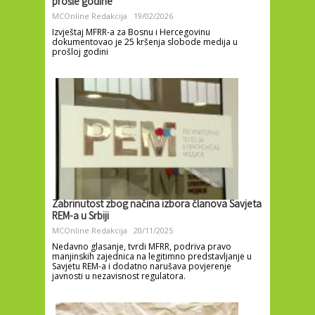
prošle godine
MCOnline Redakcija
19/02/2026
Izvještaj MFRR-a za Bosnu i Hercegovinu
dokumentovao je 25 kršenja slobode medija u
prošloj godini
Zabrinutost zbog načina izbora članova Savjeta
REM-a u Srbiji
MCOnline Redakcija
20/11/2025
Nedavno glasanje, tvrdi MFRR, podriva pravo
manjinskih zajednica na legitimno predstavljanje u
Savjetu REM-a i dodatno narušava povjerenje
javnosti u nezavisnost regulatora.