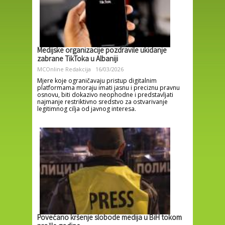
Medijske organizacije pozdravile ukidanje
zabrane TikToka u Albaniji
MCOnline Redakcija
16/03/2026
Mjere koje ograničavaju pristup digitalnim
platformama moraju imati jasnu i preciznu pravnu
osnovu, biti dokazivo neophodne i predstavljati
najmanje restriktivno sredstvo za ostvarivanje
legitimnog cilja od javnog interesa.
Povećano kršenje slobode medija u BiH tokom