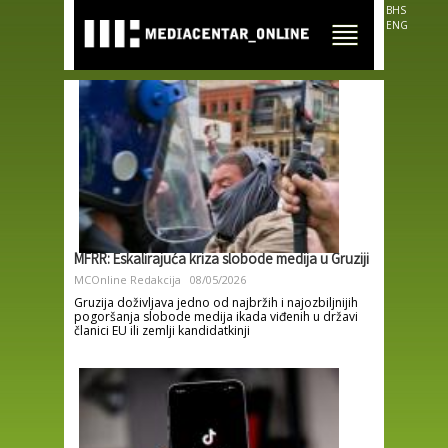
Skip to
BHS
main
ENG
content
MFRR: Eskalirajuća kriza slobode medija u Gruziji
MCOnline Redakcija
08/05/2026
Gruzija doživljava jedno od najbržih i najozbiljnijih
pogoršanja slobode medija ikada viđenih u državi
članici EU ili zemlji kandidatkinji