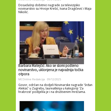
Dosadašnji dobitnici nagrade za televizijsko
novinarstvo su Hrvoje Krešić, Ivana Dragičević i Maja
Nikolić.
Barbara Matejčić: Ako se slomi pošteno
novinarstvo, uklonjena je najvažnija točka
otpora
MCOnline Redakcija
09/12/2025
Govor, održan na dodjeli Novinarske nagrade 'Srđan
Aleksić' u Zagrebu, laureatkinja u kategoriji 'Za
hrabrost' podijelila je i na društvenim mrežama.