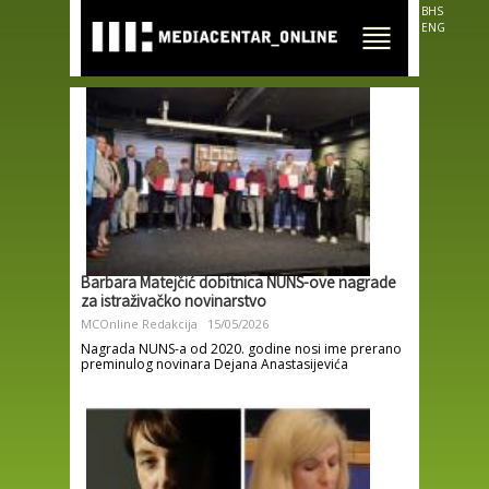
Skip to
BHS
main
ENG
content
Barbara Matejčić dobitnica NUNS-ove nagrade
za istraživačko novinarstvo
MCOnline Redakcija
15/05/2026
Nagrada NUNS-a od 2020. godine nosi ime prerano
preminulog novinara Dejana Anastasijevića