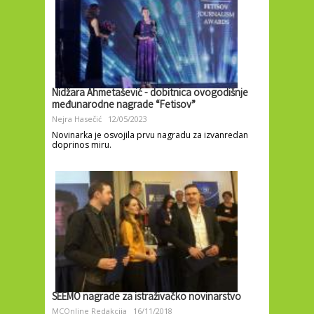
Nidžara Ahmetašević - dobitnica ovogodišnje
međunarodne nagrade “Fetisov”
Nejra Hasečić
12/05/2023
Novinarka je osvojila prvu nagradu za izvanredan
doprinos miru.
SEEMO nagrade za istraživačko novinarstvo
MCOnline Redakcija
16/11/2018