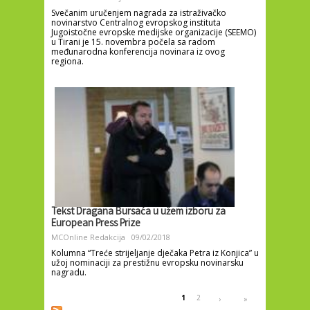
Svečanim uručenjem nagrada za istraživačko
novinarstvo Centralnog evropskog instituta
Jugoistočne evropske medijske organizacije (SEEMO)
u Tirani je 15. novembra počela sa radom
međunarodna konferencija novinara iz ovog
regiona.
Tekst Dragana Bursaća u užem izboru za
European Press Prize
MCOnline Redakcija
09/02/2018
Kolumna “Treće strijeljanje dječaka Petra iz Konjica” u
užoj nominaciji za prestižnu evropsku novinarsku
nagradu.
Pages
1
2
›
»