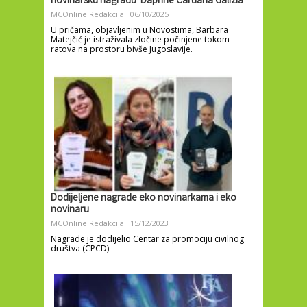
novinarsku nagradu 'Daphne Caruana Galizia'
MCOnline Redakcija
06/10/2025
U pričama, objavljenim u Novostima, Barbara
Matejčić je istraživala zločine počinjene tokom
ratova na prostoru bivše Jugoslavije.
Dodijeljene nagrade eko novinarkama i eko
novinaru
MCOnline Redakcija
15/12/2023
Nagrade je dodijelio Centar za promociju civilnog
društva (CPCD)