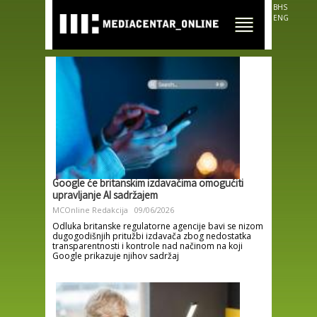
Skip to
BHS
main
ENG
content
Google će britanskim izdavačima omogućiti
upravljanje AI sadržajem
MCOnline Redakcija
09/06/2026
Odluka britanske regulatorne agencije bavi se nizom
dugogodišnjih pritužbi izdavača zbog nedostatka
transparentnosti i kontrole nad načinom na koji
Google prikazuje njihov sadržaj