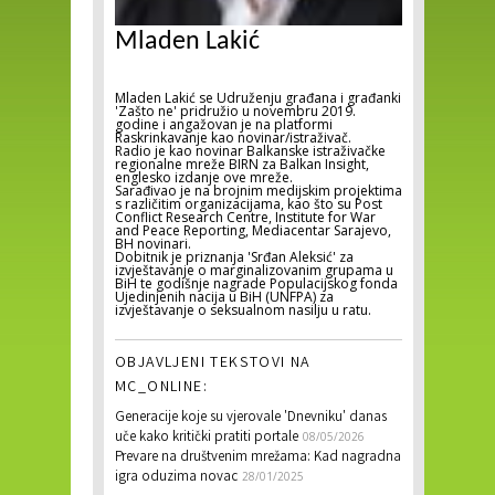
Mladen Lakić
Mladen Lakić se Udruženju građana i građanki
'Zašto ne' pridružio u novembru 2019.
godine i angažovan je na platformi
Raskrinkavanje kao novinar/istraživač.
Radio je kao novinar Balkanske istraživačke
regionalne mreže BIRN za Balkan Insight,
englesko izdanje ove mreže.
Sarađivao je na brojnim medijskim projektima
s različitim organizacijama, kao što su Post
Conflict Research Centre, Institute for War
and Peace Reporting, Mediacentar Sarajevo,
BH novinari.
Dobitnik je priznanja 'Srđan Aleksić' za
izvještavanje o marginalizovanim grupama u
BiH te godišnje nagrade Populacijskog fonda
Ujedinjenih nacija u BiH (UNFPA) za
izvještavanje o seksualnom nasilju u ratu.
OBJAVLJENI TEKSTOVI NA
MC_ONLINE:
Generacije koje su vjerovale 'Dnevniku' danas
uče kako kritički pratiti portale
08/05/2026
Prevare na društvenim mrežama: Kad nagradna
igra oduzima novac
28/01/2025