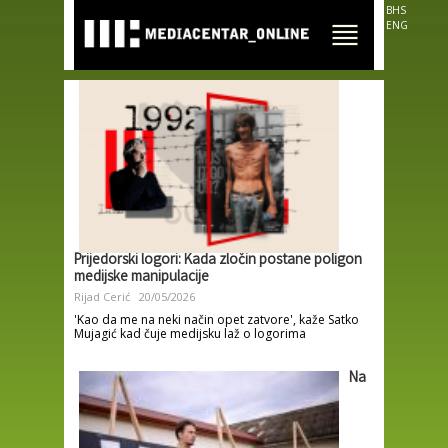
Skip to
BHS
main
ENG
content
Prijedorski logori: Kada zločin postane poligon
medijske manipulacije
Rijad Cerić
20/05/2026
'Kao da me na neki način opet zatvore', kaže Satko
Mujagić kad čuje medijsku laž o logorima
Na