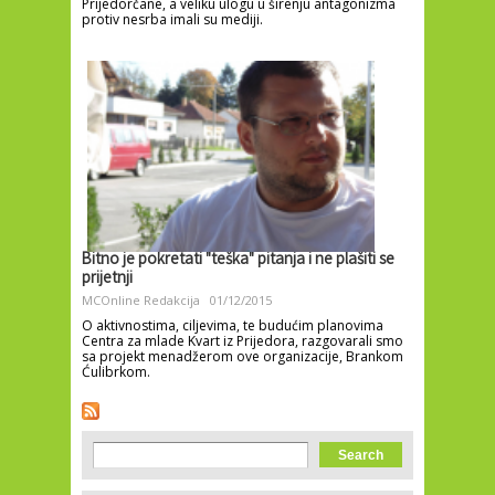
Prijedorčane, a veliku ulogu u širenju antagonizma
protiv nesrba imali su mediji.
Bitno je pokretati "teška" pitanja i ne plašiti se
prijetnji
MCOnline Redakcija
01/12/2015
O aktivnostima, ciljevima, te budućim planovima
Centra za mlade Kvart iz Prijedora, razgovarali smo
sa projekt menadžerom ove organizacije, Brankom
Ćulibrkom.
Search form
Search