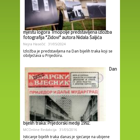
mjestu logora Trnopolje predstavljena izložba
fotografija “Zidovi” autora Nidala Šaljića
Nejra Hasečić
31/05/2024
Izložba je predstavljena na Dan bijelih traka koji se
obilježava u Prijedoru.
Dan
bijelih traka: Prijedorski mediji 1992.
MCOnline Redakcija
31/05/2016
Isticanje bijelih traka danas je sjećanje na ubijene