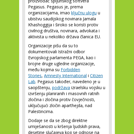
proizvođač špijunskog softvera
Pegasus. Pegasus je, prema
organizacijama, imao
ključnu ulogu
u
ubistvu saudijskog novinara Jamala
Khashoggija i široko se koristi protiv
civilnog društva, novinara, advokata i
aktivista u nekoliko država članica EU.
Organizacije pišu da su to
dokumentovali Istražni odbor
Evropskog parlamenta PEGA, kao i
brojne druge ugledne organizacije,
među kojima su
Forbidden
Stories
,
Amnesty International
i
Citizen
Lab
. Pegasus također, navedeno je u
saopštenju,
podržava
izraelsku vojsku u
izvršenju planiranih i masovnih ratnih
zločina i zločina protiv čovječnosti,
uključujući zločin aparthejda, nad
Palestincima.
Dodaje se da se zbog direktne
umiješanosti u kršenja ljudskih prava,
desetine slučajeva koji se odnose na