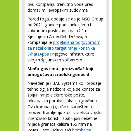
ovu kompaniju trenutno vode pred
domaćim i evropskim sudovima.
Pored toga, dodaje se da je NSO Group
od 2021. godine pod sankcijama i
zabranom poslovanja na tržištu
Sjedinjenih Američkih Država, a
kompanija je
proglašena odgovornom
za nezakonito targetiranje korisnika
WhatsAppa
i njegove infrastrukture
svojim špijunskim softverom.
Među gostima i proizvođač koji
omogućava izraelski genocid
Naveden je i BAE Systems koji prodaje
tehnologije nadzora koje se koriste za
špijuniranje elektronske pošte,
tekstualnih poruka i lokacija građana.
Ova kompanija, piše u saopštenju,
proizvodi artiljeriju koju izraelska vojska
intenzivno koristi, ispaljujući desetine
hiljada granata kalibra 155 mm na
Pojas Gaze, uključujući
bombe sa