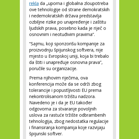
rekla
da „uporna i globalna zloupotreba
ove tehnologije od strane demokratskih
i nedemokratskih država predstavlja
ozbiljne rizike po unapređenje i zaštitu
ljudskih prava, posebno kada je riječ o
osnovnim i neotuđivim pravima“.
“Sajmu, koji sponzorišu kompanije za
proizvodnju špijunskog softvera, nije
mjesto u Evropskoj uniji, koja bi trebalo
da štiti i unapređuje osnovna prava”,
poručile su organizacije.
Prema njihovim riječima, ova
konferencija može da se održi zbog
tolerancije i popustljivosti EU prema
nekontrolisanom tržištu nadzora.
Navedeno je i da je EU također
odgovorna za stvaranje povoljnih
uslova za rastuće tržište odbrambenih
tehnologija, zbog nedostatka regulacije
i finansiranja kompanija koje razvijaju
špijunski softver.