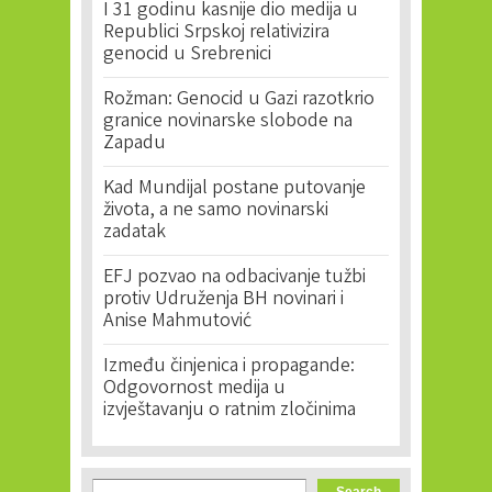
I 31 godinu kasnije dio medija u
Republici Srpskoj relativizira
genocid u Srebrenici
Rožman: Genocid u Gazi razotkrio
granice novinarske slobode na
Zapadu
Kad Mundijal postane putovanje
života, a ne samo novinarski
zadatak
EFJ pozvao na odbacivanje tužbi
protiv Udruženja BH novinari i
Anise Mahmutović
Između činjenica i propagande:
Odgovornost medija u
izvještavanju o ratnim zločinima
Search