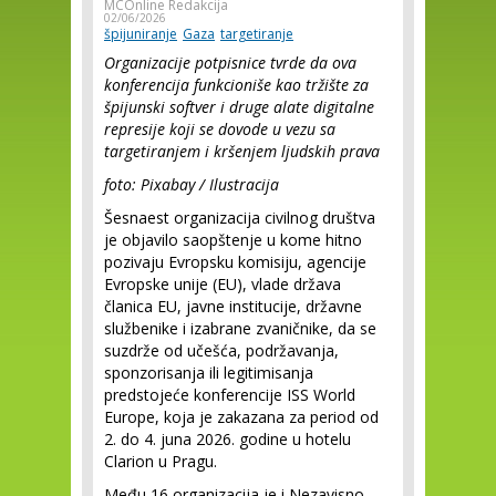
MCOnline Redakcija
02/06/2026
špijuniranje
Gaza
targetiranje
Organizacije potpisnice tvrde da ova
konferencija funkcioniše kao tržište za
špijunski softver i druge alate digitalne
represije koji se dovode u vezu sa
targetiranjem i kršenjem ljudskih prava
foto: Pixabay / Ilustracija
Šesnaest organizacija civilnog društva
je objavilo saopštenje u kome hitno
pozivaju Evropsku komisiju, agencije
Evropske unije (EU), vlade država
članica EU, javne institucije, državne
službenike i izabrane zvaničnike, da se
suzdrže od učešća, podržavanja,
sponzorisanja ili legitimisanja
predstojeće konferencije ISS World
Europe, koja je zakazana za period od
2. do 4. juna 2026. godine u hotelu
Clarion u Pragu.
Među 16 organizacija je i Nezavisno