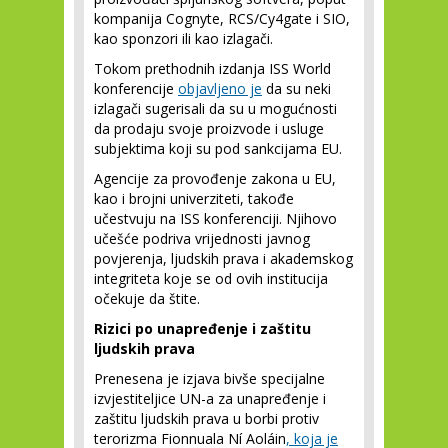
kompanija Cognyte, RCS/Cy4gate i SIO,
kao sponzori ili kao izlagači.
Tokom prethodnih izdanja ISS World
konferencije
objavljeno je
da su neki
izlagači sugerisali da su u mogućnosti
da prodaju svoje proizvode i usluge
subjektima koji su pod sankcijama EU.
Agencije za provođenje zakona u EU,
kao i brojni univerziteti, takođe
učestvuju na ISS konferenciji. Njihovo
učešće podriva vrijednosti javnog
povjerenja, ljudskih prava i akademskog
integriteta koje se od ovih institucija
očekuje da štite.
Rizici po unapređenje i zaštitu
ljudskih prava
Prenesena je izjava bivše specijalne
izvjestiteljice UN-a za unapređenje i
zaštitu ljudskih prava u borbi protiv
terorizma Fionnuala Ní Aoláin
, koja je