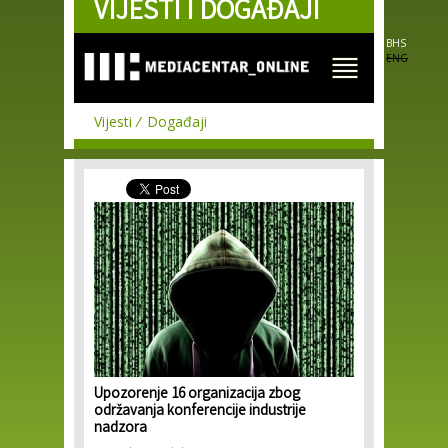
VIJESTI I DOGAĐAJI
Skip to
main
content
BHS
ENG
Vijesti
Događaji
Upozorenje 16 organizacija zbog
održavanja konferencije industrije
nadzora