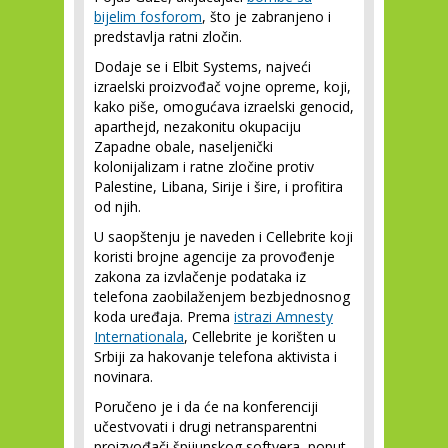
bijelim fosforom
, što je zabranjeno i
predstavlja ratni zločin.
Dodaje se i Elbit Systems, najveći
izraelski proizvođač vojne opreme, koji,
kako piše, omogućava izraelski genocid,
aparthejd, nezakonitu okupaciju
Zapadne obale, naseljenički
kolonijalizam i ratne zločine protiv
Palestine, Libana, Sirije i šire, i profitira
od njih.
U saopštenju je naveden i Cellebrite koji
koristi brojne agencije za provođenje
zakona za izvlačenje podataka iz
telefona zaobilaženjem bezbjednosnog
koda uređaja. Prema
istrazi Amnesty
Internationala
, Cellebrite je korišten u
Srbiji za hakovanje telefona aktivista i
novinara.
Poručeno je i da će na konferenciji
učestvovati i drugi netransparentni
proizvođači špijunskog softvera, poput