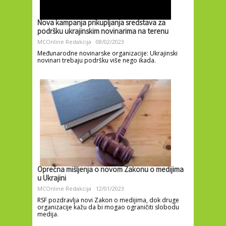
Nova kampanja prikupljanja sredstava za
podršku ukrajinskim novinarima na terenu
MCOnline Redakcija
08/02/2023
Međunarodne novinarske organizacije: Ukrajinski
novinari trebaju podršku više nego ikada.
Oprečna mišljenja o novom Zakonu o medijima
u Ukrajini
MCOnline Redakcija
12/01/2023
RSF pozdravlja novi Zakon o medijima, dok druge
organizacije kažu da bi mogao ograničiti slobodu
medija.