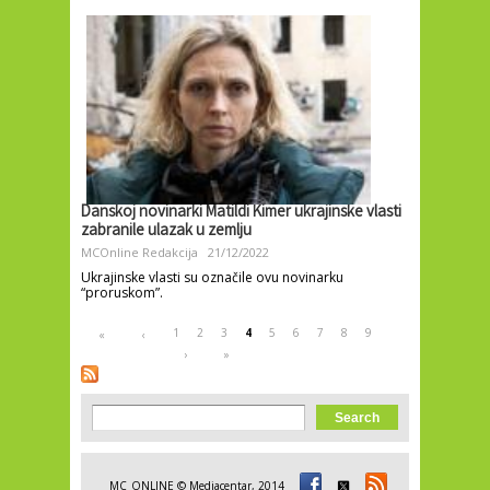
Danskoj novinarki Matildi Kimer ukrajinske vlasti
zabranile ulazak u zemlju
MCOnline Redakcija
21/12/2022
Ukrajinske vlasti su označile ovu novinarku
“proruskom”.
Pages
1
2
3
4
5
6
7
8
9
«
‹
›
»
Search form
Search
MC_ONLINE © Mediacentar, 2014