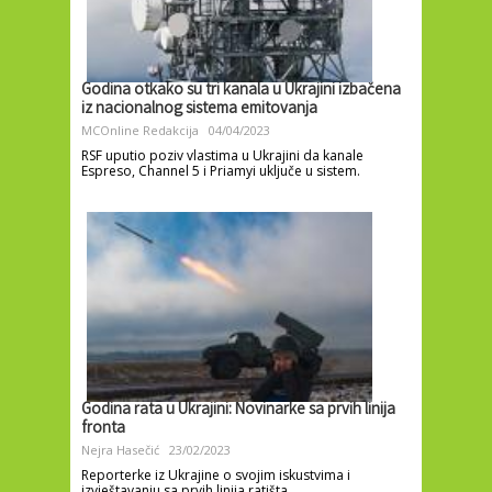
Godina otkako su tri kanala u Ukrajini izbačena
iz nacionalnog sistema emitovanja
MCOnline Redakcija
04/04/2023
RSF uputio poziv vlastima u Ukrajini da kanale
Espreso, Channel 5 i Priamyi uključe u sistem.
Godina rata u Ukrajini: Novinarke sa prvih linija
fronta
Nejra Hasečić
23/02/2023
Reporterke iz Ukrajine o svojim iskustvima i
izvještavanju sa prvih linija ratišta.