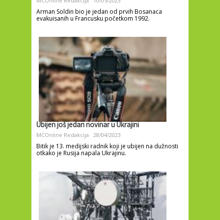
MCOnline Redakcija
10/05/2023
Arman Soldin bio je jedan od prvih Bosanaca
evakuisanih u Francusku početkom 1992.
Ubijen još jedan novinar u Ukrajini
MCOnline Redakcija
28/04/2023
Bitik je 13. medijski radnik koji je ubijen na dužnosti
otkako je Rusija napala Ukrajinu.