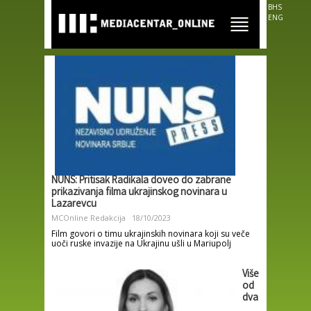
Skip to
BHS
main
ENG
content
NUNS: Pritisak Radikala doveo do zabrane
prikazivanja filma ukrajinskog novinara u
Lazarevcu
MCOnline Redakcija
18/10/2023
Film govori o timu ukrajinskih novinara koji su veče
uoči ruske invazije na Ukrajinu ušli u Mariupolj
Više
od
dva