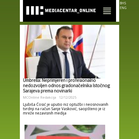
Skip to
BHS
main
ENG
content
Umbrella: Neprimjeren i profesionalno
nedozvoljen odnos gradonačelnika Istočnog
Sarajeva prema novinarki
MCOnline Redakcija
12/12/2025
Ljubiša Ćosić je uputio niz optužbi i neosnovanih
tvrdnji na račun Sanje Vasković, saopšteno je iz
mreže nezavisnih medija