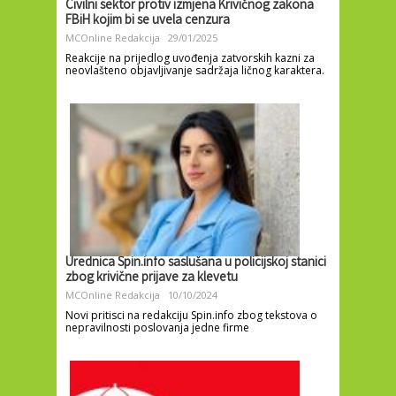
Civilni sektor protiv izmjena Krivičnog zakona
FBiH kojim bi se uvela cenzura
MCOnline Redakcija
29/01/2025
Reakcije na prijedlog uvođenja zatvorskih kazni za
neovlašteno objavljivanje sadržaja ličnog karaktera.
Urednica Spin.info saslušana u policijskoj stanici
zbog krivične prijave za klevetu
MCOnline Redakcija
10/10/2024
Novi pritisci na redakciju Spin.info zbog tekstova o
nepravilnosti poslovanja jedne firme