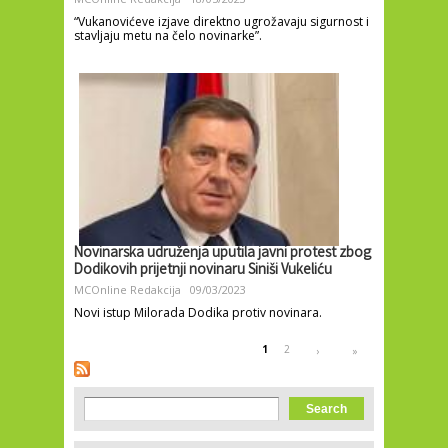
“Vukanovićeve izjave direktno ugrožavaju sigurnost i
stavljaju metu na čelo novinarke”.
Novinarska udruženja uputila javni protest zbog
Dodikovih prijetnji novinaru Siniši Vukeliću
MCOnline Redakcija
09/03/2023
Novi istup Milorada Dodika protiv novinara.
Pages
1
2
›
»
Search form
Search