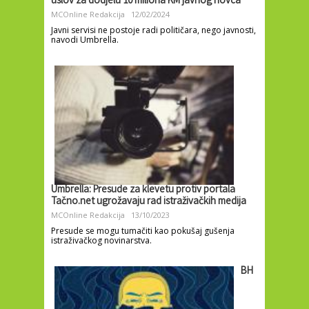
uslov za dodjelu 10 miliona KM javnog novca
MCOnline Redakcija
12/02/2024
Javni servisi ne postoje radi političara, nego javnosti,
navodi Umbrella.
Umbrella: Presude za klevetu protiv portala
Tačno.net ugrožavaju rad istraživačkih medija
MCOnline Redakcija
13/10/2023
Presude se mogu tumačiti kao pokušaj gušenja
istraživačkog novinarstva.
BH