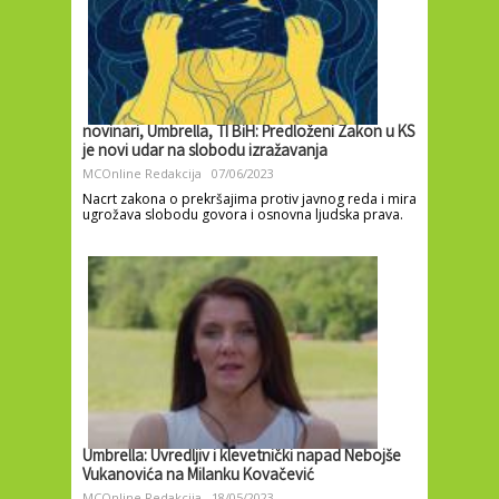
novinari, Umbrella, TI BiH: Predloženi Zakon u KS
je novi udar na slobodu izražavanja
MCOnline Redakcija
07/06/2023
Nacrt zakona o prekršajima protiv javnog reda i mira
ugrožava slobodu govora i osnovna ljudska prava.
Umbrella: Uvredljiv i klevetnički napad Nebojše
Vukanovića na Milanku Kovačević
MCOnline Redakcija
18/05/2023