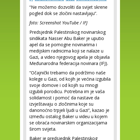
“Ne možemo dozvoliti da svijet skrene
pogled dok se zločini nastavljaju”.
foto: Screenshot YouTube / IFJ
Predsjednik Palestinskog novinarskog
sindikata Nasser Abu Baker je uputio
apel da se pomogne novinarima i
medijskim radnicima koji se nalaze u
Gazi, a video njegovog apela je objavila
Međunarodna federacija novinara (IFJ).
“Očajnički trebamo da podržimo naše
kolege u Gazi, od kojih je većina izgubila
svoje domove i od kojih su mnogi
izgubili porodicu. Potrebna im je vaša
solidarnost i pomoć da nastave da
izvještavaju o zločinima koje su
danonoćno trpjeli ljudi u Gazi”, kazao je
između ostalog Baker u videu u kojem
se obraća novinarskim organizacijama
širom svijeta.
Baker je predsjednik Palestinskog