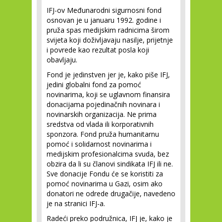
IFJ-ov Međunarodni sigurnosni fond
osnovan je u januaru 1992. godine i
pruža spas medijskim radnicima širom
svijeta koji doživljavaju nasilje, prijetnje
i povrede kao rezultat posla koji
obavljaju.
Fond je jedinstven jer je, kako piše IFJ,
jedini globalni fond za pomoć
novinarima, koji se uglavnom finansira
donacijama pojedinačnih novinara i
novinarskih organizacija. Ne prima
sredstva od vlada ili korporativnih
sponzora. Fond pruža humanitarnu
pomoć i solidarnost novinarima i
medijskim profesionalcima svuda, bez
obzira da li su članovi sindikata IFJ ili ne.
Sve donacije Fondu će se koristiti za
pomoć novinarima u Gazi, osim ako
donatori ne odrede drugačije, navedeno
je na stranici IFJ-a.
Radeći preko podružnica, IFJ je, kako je