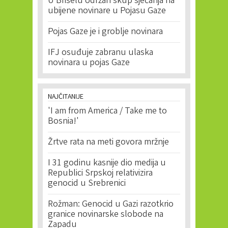
U Briselu održan skup sjećanja na
ubijene novinare u Pojasu Gaze
Pojas Gaze je i groblje novinara
IFJ osuđuje zabranu ulaska
novinara u pojas Gaze
NAJČITANIJE
'I am from America / Take me to
Bosnia!'
Žrtve rata na meti govora mržnje
I 31 godinu kasnije dio medija u
Republici Srpskoj relativizira
genocid u Srebrenici
Rožman: Genocid u Gazi razotkrio
granice novinarske slobode na
Zapadu