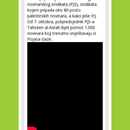
novinarskog sindikata (PJS), sindikata
kojem pripada oko 80 posto
palestinskih novinara, a kako piše IFJ.
Od 7. oktobra, potpredsjednik PJS-a
Tahseen al-Astall dijeli pomoć 1.000
novinara koji trenutno izvještavaju iz
Pojasa Gaze.