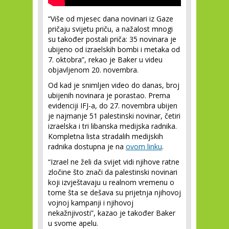
“Više od mjesec dana novinari iz Gaze
pričaju svijetu priču, a nažalost mnogi
su također postali priča: 35 novinara je
ubijeno od izraelskih bombi i metaka od
7. oktobra”, rekao je Baker u videu
objavljenom 20. novembra.
Od kad je snimljen video do danas, broj
ubijenih novinara je porastao. Prema
evidenciji IFJ-a, do 27. novembra ubijen
je najmanje 51 palestinski novinar, četiri
izraelska i tri libanska medijska radnika.
Kompletna lista stradalih medijskih
radnika dostupna je na
ovom linku
.
“Izrael ne želi da svijet vidi njihove ratne
zločine što znači da palestinski novinari
koji izvještavaju u realnom vremenu o
tome šta se dešava su prijetnja njihovoj
vojnoj kampanji i njihovoj
nekažnjivosti”, kazao je također Baker
u svome apelu.