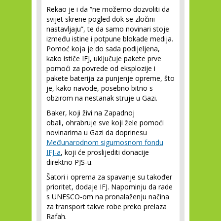
Rekao je i da “ne možemo dozvoliti da
svijet skrene pogled dok se zločini
nastavljaju”, te da samo novinari stoje
između istine i potpune blokade medija.
Pomoć koja je do sada podijeljena,
kako ističe IFJ, uključuje pakete prve
pomoći za povrede od eksplozije i
pakete baterija za punjenje opreme, što
je, kako navode, posebno bitno s
obzirom na nestanak struje u Gazi.
Baker, koji živi na Zapadnoj
obali, ohrabruje sve koji žele pomoći
novinarima u Gazi da doprinesu
Međunarodnom sigurnosnom fondu
IFJ-a
, koji će proslijediti donacije
direktno PJS-u.
Šatori i oprema za spavanje su također
prioritet, dodaje IFJ. Napominju da rade
s UNESCO-om na pronalaženju načina
za transport takve robe preko prelaza
Rafah.