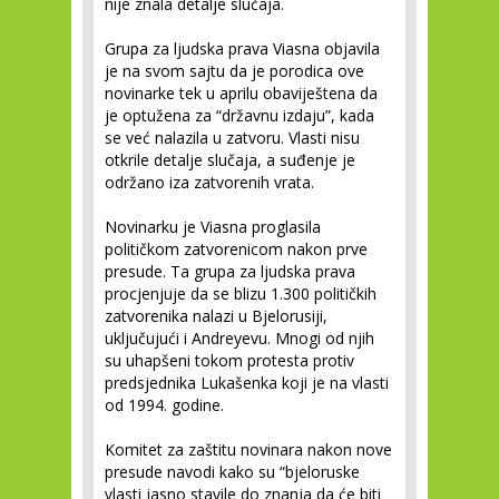
nije znala detalje slučaja.
Grupa za ljudska prava Viasna objavila
je na svom sajtu da je porodica ove
novinarke tek u aprilu obaviještena da
je optužena za “državnu izdaju”, kada
se već nalazila u zatvoru. Vlasti nisu
otkrile detalje slučaja, a suđenje je
održano iza zatvorenih vrata.
Novinarku je Viasna proglasila
političkom zatvorenicom nakon prve
presude. Ta grupa za ljudska prava
procjenjuje da se blizu 1.300 političkih
zatvorenika nalazi u Bjelorusiji,
uključujući i Andreyevu. Mnogi od njih
su uhapšeni tokom protesta protiv
predsjednika Lukašenka koji je na vlasti
od 1994. godine.
Komitet za zaštitu novinara nakon nove
presude navodi kako su “bjeloruske
vlasti jasno stavile do znanja da će biti