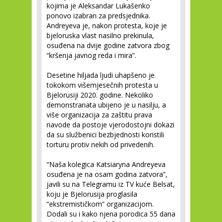
kojima je Aleksandar Lukašenko
ponovo izabran za predsjednika.
Andreyeva je, nakon protesta, koje je
bjeloruska vlast nasilno prekinula,
osuđena na dvije godine zatvora zbog
“kršenja javnog reda i mira”.
Desetine hiljada ljudi uhapšeno je
tokokom višemjesečnih protesta u
Bjelorusiji 2020. godine. Nekoliko
demonstranata ubijeno je u nasilju, a
više organizacija za zaštitu prava
navode da postoje vjerodostojni dokazi
da su službenici bezbjednosti koristili
torturu protiv nekih od privedenih.
“Naša kolegica Katsiaryna Andreyeva
osuđena je na osam godina zatvora”,
javili su na Telegramu iz TV kuće Belsat,
koju je Bjelorusija proglasila
“ekstremističkom” organizacijom.
Dodali su i kako njena porodica 55 dana