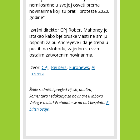
nemilosrdne u svojoj osveti prema
novinarima koji su pratili proteste 2020.
godine”.
Izvršni direktor CPJ Robert Mahoney je
istakao kako bjeloruske vlasti ne smiju
osporiti žalbu Andreyeve i da je trebaju
pustiti na slobodu, zajedno sa svim
ostalim zatvorenim novinarima.
Izvor:
CPJ
,
Reuters
,
Euronews
,
Al
Jazeera
___
Želite sedmični pregled vijesti, analiza,
komentara i edukacija za novinare u Inboxu
Vašeg e-maila? Pretplatite se na naš besplatni
E-
bilten ovdje
.