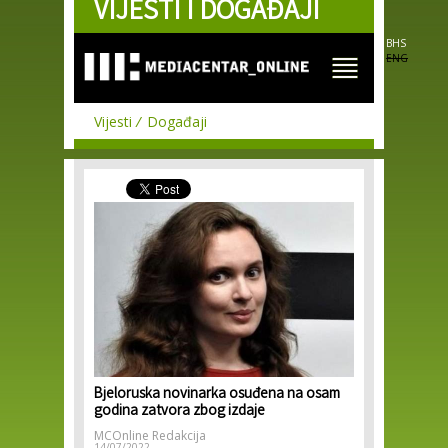
VIJESTI I DOGAĐAJI
Skip to
main
content
BHS
ENG
Vijesti
Događaji
Bjeloruska novinarka osuđena na osam
godina zatvora zbog izdaje
MCOnline Redakcija
14/07/2022