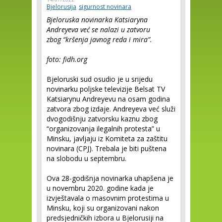
Bjelorusija
sigurnost novinara
Bjeloruska novinarka Katsiaryna
Andreyeva već se nalazi u zatvoru
zbog “kršenja javnog reda i mira”.
foto: fidh.org
Bjeloruski sud osudio je u srijedu
novinarku poljske televizije Belsat TV
Katsiarynu Andreyevu na osam godina
zatvora zbog izdaje. Andreyeva već služi
dvogodišnju zatvorsku kaznu zbog
“organizovanja ilegalnih protesta” u
Minsku, javljaju iz Komiteta za zaštitu
novinara (CPJ). Trebala je biti puštena
na slobodu u septembru.
Ova 28-godišnja novinarka uhapšena je
u novembru 2020. godine kada je
izvještavala o masovnim protestima u
Minsku, koji su organizovani nakon
predsjedničkih izbora u Bjelorusiji na