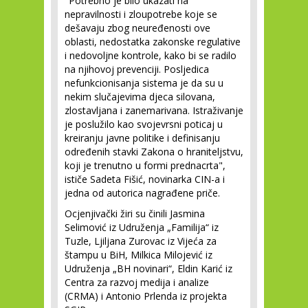
"Potrebno je bilo ukazati na
nepravilnosti i zloupotrebe koje se
dešavaju zbog neuređenosti ove
oblasti, nedostatka zakonske regulative
i nedovoljne kontrole, kako bi se radilo
na njihovoj prevenciji. Posljedica
nefunkcionisanja sistema je da su u
nekim slučajevima djeca silovana,
zlostavljana i zanemarivana. Istraživanje
je poslužilo kao svojevrsni poticaj u
kreiranju javne politike i definisanju
određenih stavki Zakona o hraniteljstvu,
koji je trenutno u formi prednacrta",
ističe Sadeta Fišić, novinarka CIN-a i
jedna od autorica nagrađene priče.
Ocjenjivački žiri su činili Jasmina
Selimović iz Udruženja „Familija“ iz
Tuzle, Ljiljana Zurovac iz Vijeća za
štampu u BiH, Milkica Milojević iz
Udruženja „BH novinari“, Eldin Karić iz
Centra za razvoj medija i analize
(CRMA) i Antonio Prlenda iz projekta