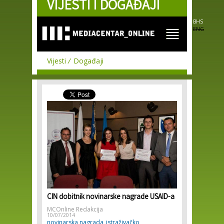
VIJESTI I DOGAĐAJI
Skip to
main
content
BHS
ENG
Vijesti
Događaji
CIN dobitnik novinarske nagrade USAID-a
MCOnline Redakcija
10/07/2014
novinarska nagrada
istraživačko