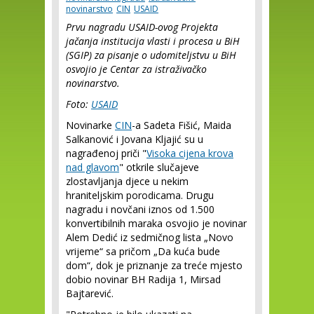
novinarstvo
CIN
USAID
Prvu nagradu USAID-ovog Projekta
jačanja institucija vlasti i procesa u BiH
(SGIP) za pisanje o udomiteljstvu u BiH
osvojio je Centar za istraživačko
novinarstvo.
Foto:
USAID
Novinarke
CIN
-a Sadeta Fišić, Maida
Salkanović i Jovana Kljajić su u
nagrađenoj priči "
Visoka cijena krova
nad glavom
" otkrile slučajeve
zlostavljanja djece u nekim
hraniteljskim porodicama. Drugu
nagradu i novčani iznos od 1.500
konvertibilnih maraka osvojio je novinar
Alem Dedić iz sedmičnog lista „Novo
vrijeme“ sa pričom „Da kuća bude
dom“, dok je priznanje za treće mjesto
dobio novinar BH Radija 1, Mirsad
Bajtarević.