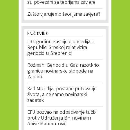
su povezani sa teorijama zavjere
Zašto vjerujemo teorijama zavjere?
NAJČITANIJE
I 31 godinu kasnije dio medija u
Republici Srpskoj relativizira
genocid u Srebrenici
Rožman: Genocid u Gazi razotkrio
granice novinarske slobode na
Zapadu
Kad Mundijal postane putovanje
života, a ne samo novinarski
zadatak
EFJ pozvao na odbacivanje tužbi
protiv Udruženja BH novinari i
Anise Mahmutović