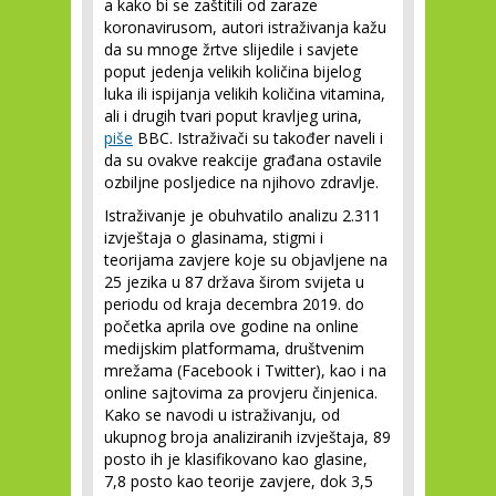
a kako bi se zaštitili od zaraze
koronavirusom, autori istraživanja kažu
da su mnoge žrtve slijedile i savjete
poput jedenja velikih količina bijelog
luka ili ispijanja velikih količina vitamina,
ali i drugih tvari poput kravljeg urina,
piše
BBC. Istraživači su također naveli i
da su ovakve reakcije građana ostavile
ozbiljne posljedice na njihovo zdravlje.
Istraživanje je obuhvatilo analizu 2.311
izvještaja o glasinama, stigmi i
teorijama zavjere koje su objavljene na
25 jezika u 87 država širom svijeta u
periodu od kraja decembra 2019. do
početka aprila ove godine na online
medijskim platformama, društvenim
mrežama (Facebook i Twitter), kao i na
online sajtovima za provjeru činjenica.
Kako se navodi u istraživanju, od
ukupnog broja analiziranih izvještaja, 89
posto ih je klasifikovano kao glasine,
7,8 posto kao teorije zavjere, dok 3,5