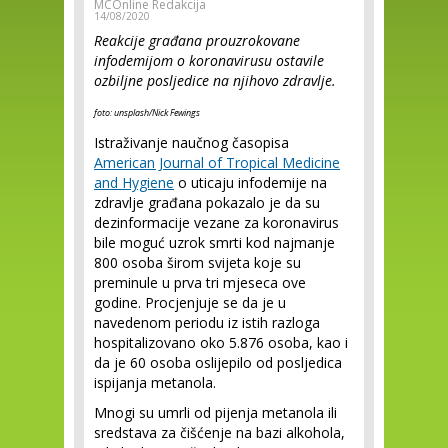
MCOnline Redakcija
14/08/2020
Reakcije građana prouzrokovane
infodemijom o koronavirusu ostavile
ozbiljne posljedice na njihovo zdravlje.
foto: unsplash/
Nick Fewings
Istraživanje naučnog časopisa
American Journal of Tropical Medicine
and Hygiene
o uticaju infodemije na
zdravlje građana pokazalo je da su
dezinformacije vezane za koronavirus
bile moguć uzrok smrti kod najmanje
800 osoba širom svijeta koje su
preminule u prva tri mjeseca ove
godine. Procjenjuje se da je u
navedenom periodu iz istih razloga
hospitalizovano oko 5.876 osoba, kao i
da je 60 osoba oslijepilo od posljedica
ispijanja metanola.
Mnogi su umrli od pijenja metanola ili
sredstava za čišćenje na bazi alkohola,