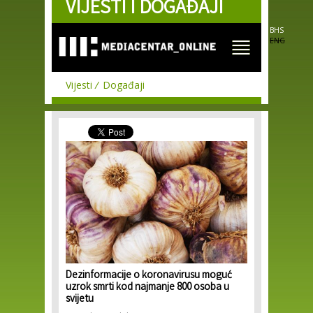
VIJESTI I DOGAĐAJI
Skip to
main
content
BHS
ENG
Vijesti
Događaji
Dezinformacije o koronavirusu moguć
uzrok smrti kod najmanje 800 osoba u
svijetu