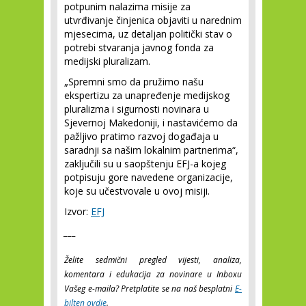
potpunim nalazima misije za
utvrđivanje činjenica objaviti u narednim
mjesecima, uz detaljan politički stav o
potrebi stvaranja javnog fonda za
medijski pluralizam.
„Spremni smo da pružimo našu
ekspertizu za unapređenje medijskog
pluralizma i sigurnosti novinara u
Sjevernoj Makedoniji, i nastavićemo da
pažljivo pratimo razvoj događaja u
saradnji sa našim lokalnim partnerima“,
zaključili su u saopštenju EFJ-a kojeg
potpisuju gore navedene organizacije,
koje su učestvovale u ovoj misiji.
Izvor:
EFJ
___
Želite sedmični pregled vijesti, analiza,
komentara i edukacija za novinare u Inboxu
Vašeg e-maila? Pretplatite se na naš besplatni
E-
bilten ovdje
.