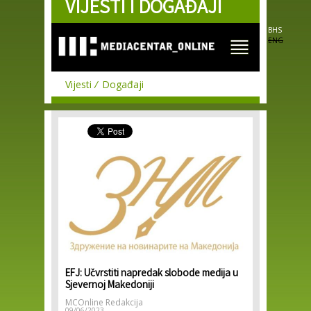
VIJESTI I DOGAĐAJI
Skip to
main
content
BHS
ENG
Vijesti
Događaji
EFJ: Učvrstiti napredak slobode medija u
Sjevernoj Makedoniji
MCOnline Redakcija
09/06/2023