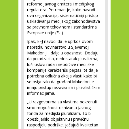
reforme javnog emitera i medijskog
regulatora. Potreban je, kako navodi
ova organizacija, sistematičniji pristup
usklađivanju medijskog zakonodavstva
sa pravnom tekovinom i standardima
Evropske unije (EU).
Ipak, EFJ navodi da je uprkos ovom
napretku novinarstvo u Sjevernoj
Makedoniji i dalje u opasnosti. Dodaju
da polarizacija, nedostatak pluralizma,
loši uslovi rada i neodržive medijske
kompanije karakterišu pejzaž, te da je
potrebna odlučna akcija vlasti kako bi
se osiguralo da građani Makedonije
imaju pristup nezavisnim i pluralističkim
informacijama.
„U razgovorima sa vlastima pokrenuli
smo mogućnost osnivanja javnog
fonda za medijski pluralizam. To bi
obezbijedilo objektivnu i pravičnu
raspodjelu podrške, jačajući kvalitetan