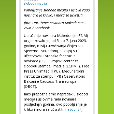
sloboda medija
Poboljšanje slobode medija i uslova rada
novinara je krhko, i mora se učvrstiti.
foto: Udruženje novinara Makedonije -
ZNM / Facebook
Udruženje novinara Makedonije (ZNM)
organizovalo je, od 5. do 7. juna 2023.
godine, misiju utvrđivanja činjenica u
Sjevernoj Makedoniji, u kojoj su
učestvovali Evropska federacija
novinara (EFJ), Evropski centar za
slobodu štampe i medija (ECPMF), Free
Press Unlimited (FPU), Međunarodni
institut za štampu (IPI) i Osservatorio
Balcani e Caucaso Transeuropa
(OBCT).
Iako prepoznajemo napredak u slobodi
medija i uslovima rada novinara
posljednjih godina, ovo poboljšanje je
krhko i mora se učvrstiti,
navodi EFJ
.