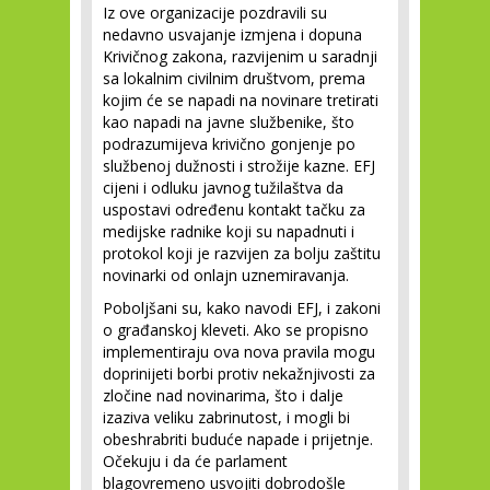
Iz ove organizacije pozdravili su
nedavno usvajanje izmjena i dopuna
Krivičnog zakona, razvijenim u saradnji
sa lokalnim civilnim društvom, prema
kojim će se napadi na novinare tretirati
kao napadi na javne službenike, što
podrazumijeva krivično gonjenje po
službenoj dužnosti i strožije kazne. EFJ
cijeni i odluku javnog tužilaštva da
uspostavi određenu kontakt tačku za
medijske radnike koji su napadnuti i
protokol koji je razvijen za bolju zaštitu
novinarki od onlajn uznemiravanja.
Poboljšani su, kako navodi EFJ, i zakoni
o građanskoj kleveti. Ako se propisno
implementiraju ova nova pravila mogu
doprinijeti borbi protiv nekažnjivosti za
zločine nad novinarima, što i dalje
izaziva veliku zabrinutost, i mogli bi
obeshrabriti buduće napade i prijetnje.
Očekuju i da će parlament
blagovremeno usvojiti dobrodošle