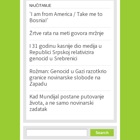
NAJČITANIJE
'I am from America / Take me to
Bosnia!'
Žrtve rata na meti govora mržnje
I 31 godinu kasnije dio medija u
Republici Srpskoj relativizira
genocid u Srebrenici
Rožman: Genocid u Gazi razotkrio
granice novinarske slobode na
Zapadu
Kad Mundijal postane putovanje
života, a ne samo novinarski
zadatak
Search form
Search