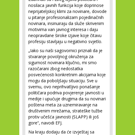
nosilaca javnih funkcija koje doprinose
neprijateljskoj klimi za novinare, dovode
u pitanje profesionalizam pojedinačnih
novinara, insinuiraju da služe skrivenim
motivima van javnog interesa i daju
neopravdane široke izjave koje čitavu
profesiju stavljaju u negativno svjetlo.
„Iako su naši sagovornici priznali da je
stvaranje povoljnog okruženja za
sigurnost novinara ključno, mi smo
razočarani zbog nedostatka
posvećenosti konkretnim akcijama koje
mogu da poboljšaju situaciju. Sve u
svemu, ovo neprihvatljivo ponašanje
političara podriva povjerenje javnosti u
medije i upućuje drugima da su novinari
poštena meta za uznemiravanje na
društvenim mrežama, strateške tužbe
protiv učešća javnosti (SLAPP) ili još
gore“, navodi EFJ.
Na kraju dodaju da će izvještaj sa