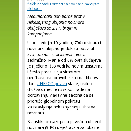
fizički napadi i pritisci na novinare
medijske
slobode
Međunarodni dan borbe protiv
nekažnjenog ubijanja novinara
obilježava se 2.11. brojnim
kampanjama.
U posljednjih 10 godina, 700 novinara i
novinarki ubijeno je dok su obavljali
svoj posao - u prosjeku, jedno
sedmično. Manje od 6% ovih slučajeva
je riješeno, što vodi ka novim ubistvima
i često predstavlja simptom
neefikasnosti pravnih sistema. Na ovaj
dan,
UNESCO poziva
vlade, civilno
društvo, medije i sve koji rade na
održavanju vladavine zakona da se
pridruže globalnom pokretu
zaustavljanja nekažnjavanja ubistva
novinara.
Statistike pokazuju da je većina ubijenih
novinara (94%) izvještavala za lokalne