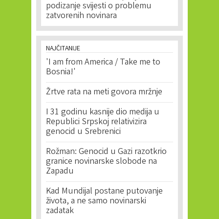
podizanje svijesti o problemu
zatvorenih novinara
NAJČITANIJE
'I am from America / Take me to
Bosnia!'
Žrtve rata na meti govora mržnje
I 31 godinu kasnije dio medija u
Republici Srpskoj relativizira
genocid u Srebrenici
Rožman: Genocid u Gazi razotkrio
granice novinarske slobode na
Zapadu
Kad Mundijal postane putovanje
života, a ne samo novinarski
zadatak