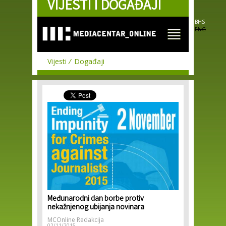
VIJESTI I DOGAĐAJI
Skip to
main
content
BHS
ENG
Vijesti
Događaji
Međunarodni dan borbe protiv
nekažnjenog ubijanja novinara
MCOnline Redakcija
02/11/2015