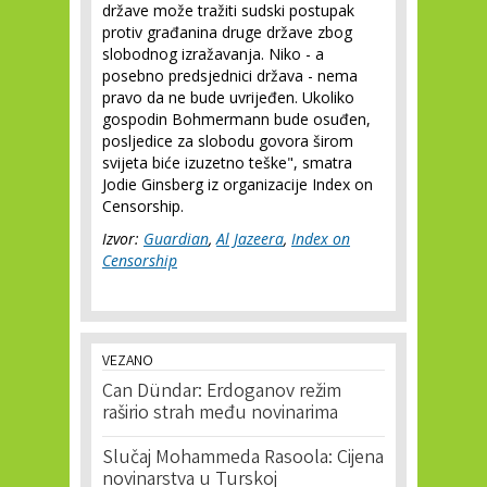
države može tražiti sudski postupak
protiv građanina druge države zbog
slobodnog izražavanja. Niko - a
posebno predsjednici država - nema
pravo da ne bude uvrijeđen. Ukoliko
gospodin Bohmermann bude osuđen,
posljedice za slobodu govora širom
svijeta biće izuzetno teške", smatra
Jodie Ginsberg iz organizacije Index on
Censorship.
Izvor:
Guardian
,
Al Jazeera
,
Index on
Censorship
VEZANO
Can Dündar: Erdoganov režim
raširio strah među novinarima
Slučaj Mohammeda Rasoola: Cijena
novinarstva u Turskoj