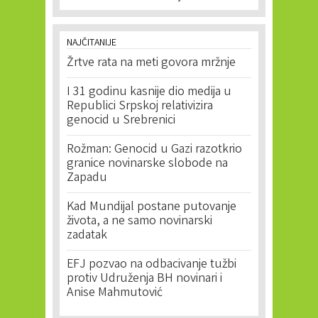
NAJČITANIJE
Žrtve rata na meti govora mržnje
I 31 godinu kasnije dio medija u
Republici Srpskoj relativizira
genocid u Srebrenici
Rožman: Genocid u Gazi razotkrio
granice novinarske slobode na
Zapadu
Kad Mundijal postane putovanje
života, a ne samo novinarski
zadatak
EFJ pozvao na odbacivanje tužbi
protiv Udruženja BH novinari i
Anise Mahmutović