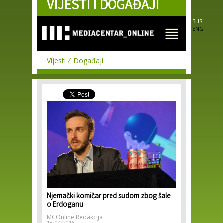
VIJESTI I DOGAĐAJI
Skip to
main
content
BHS
ENG
Vijesti
Događaji
Njemački komičar pred sudom zbog šale
o Erdoganu
MCOnline Redakcija
18/04/2016