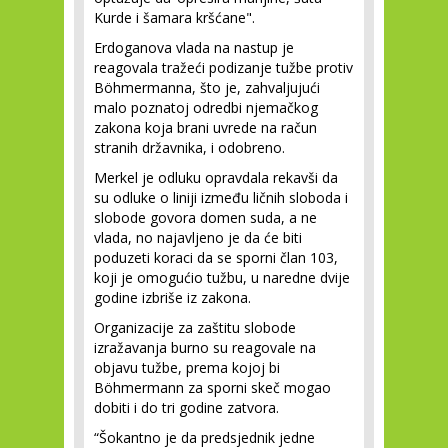
Kurde i šamara kršćane".
Erdoganova vlada na nastup je
reagovala tražeći podizanje tužbe protiv
Böhmermanna, što je, zahvaljujući
malo poznatoj odredbi njemačkog
zakona koja brani uvrede na račun
stranih državnika, i odobreno.
Merkel je odluku opravdala rekavši da
su odluke o liniji između ličnih sloboda i
slobode govora domen suda, a ne
vlada, no najavljeno je da će biti
poduzeti koraci da se sporni član 103,
koji je omogućio tužbu, u naredne dvije
godine izbriše iz zakona.
Organizacije za zaštitu slobode
izražavanja burno su reagovale na
objavu tužbe, prema kojoj bi
Böhmermann za sporni skeč mogao
dobiti i do tri godine zatvora.
“Šokantno je da predsjednik jedne