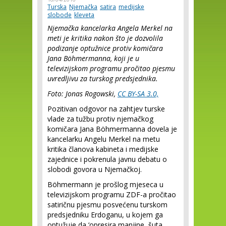
Turska
Njemačka
satira
medijske
slobode
kleveta
Njemačka kancelarka Angela Merkel na
meti je kritika nakon što je dozvolila
podizanje optužnice protiv komičara
Jana Böhmermanna, koji je u
televizijskom programu pročitao pjesmu
uvredljivu za turskog predsjednika.
Foto: Jonas Rogowski,
CC BY-SA 3.0,
Pozitivan odgovor na zahtjev turske
vlade za tužbu protiv njemačkog
komičara Jana Böhmermanna dovela je
kancelarku Angelu Merkel na metu
kritika članova kabineta i medijske
zajednice i pokrenula javnu debatu o
slobodi govora u Njemačkoj.
Böhmermann je prošlog mjeseca u
televizijskom programu ZDF-a pročitao
satiričnu pjesmu posvećenu turskom
predsjedniku Erdoganu, u kojem ga
optužuje da ‘opresira manjine, šuta