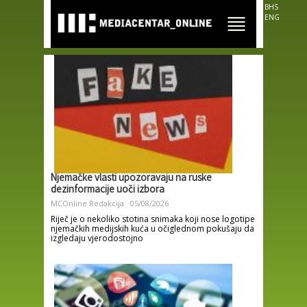
Skip to
BHS
main
ENG
content
Njemačke vlasti upozoravaju na ruske
dezinformacije uoči izbora
MCOnline Redakcija
05/08/2026
Riječ je o nekoliko stotina snimaka koji nose logotipe
njemačkih medijskih kuća u očiglednom pokušaju da
izgledaju vjerodostojno