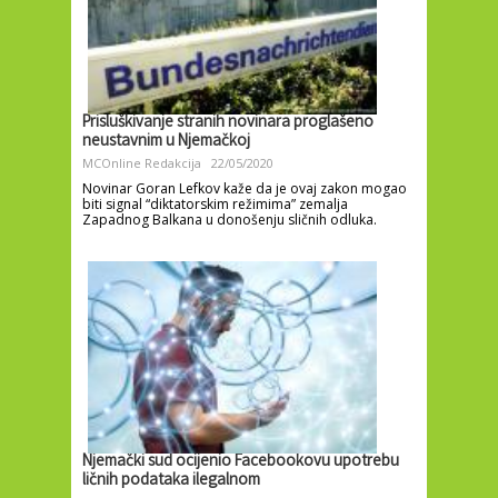
Prisluškivanje stranih novinara proglašeno
neustavnim u Njemačkoj
MCOnline Redakcija
22/05/2020
Novinar Goran Lefkov kaže da je ovaj zakon mogao
biti signal “diktatorskim režimima” zemalja
Zapadnog Balkana u donošenju sličnih odluka.
Njemački sud ocijenio Facebookovu upotrebu
ličnih podataka ilegalnom