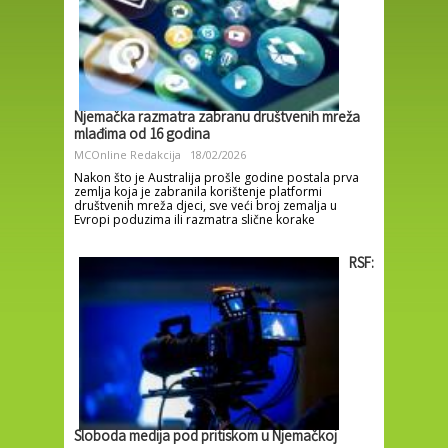
Njemačka razmatra zabranu društvenih mreža
mlađima od 16 godina
MCOnline Redakcija
18/02/2026
Nakon što je Australija prošle godine postala prva
zemlja koja je zabranila korištenje platformi
društvenih mreža djeci, sve veći broj zemalja u
Evropi poduzima ili razmatra slične korake
RSF:
Sloboda medija pod pritiskom u Njemačkoj