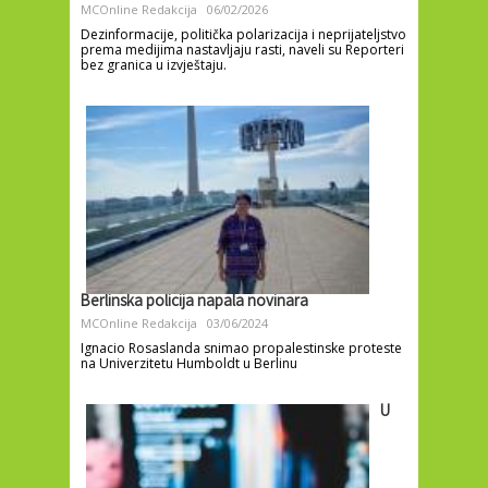
MCOnline Redakcija
06/02/2026
Dezinformacije, politička polarizacija i neprijateljstvo
prema medijima nastavljaju rasti, naveli su Reporteri
bez granica u izvještaju.
Berlinska policija napala novinara
MCOnline Redakcija
03/06/2024
Ignacio Rosaslanda snimao propalestinske proteste
na Univerzitetu Humboldt u Berlinu
U