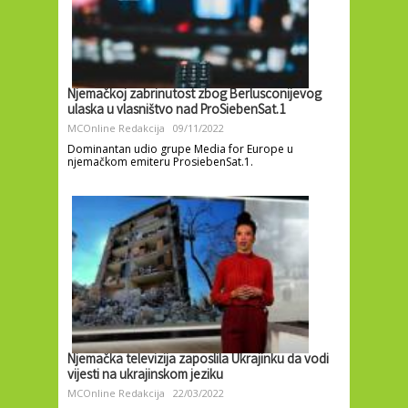
Njemačkoj zabrinutost zbog Berlusconijevog
ulaska u vlasništvo nad ProSiebenSat.1
MCOnline Redakcija
09/11/2022
Dominantan udio grupe Media for Europe u
njemačkom emiteru ProsiebenSat.1.
Njemačka televizija zaposlila Ukrajinku da vodi
vijesti na ukrajinskom jeziku
MCOnline Redakcija
22/03/2022