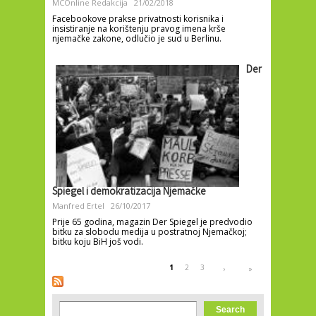
MCOnline Redakcija
21/02/2018
Facebookove prakse privatnosti korisnika i
insistiranje na korištenju pravog imena krše
njemačke zakone, odlučio je sud u Berlinu.
Der
Spiegel i demokratizacija Njemačke
Manfred Ertel
26/10/2017
Prije 65 godina, magazin Der Spiegel je predvodio
bitku za slobodu medija u postratnoj Njemačkoj;
bitku koju BiH još vodi.
Pages
1
2
3
›
»
Search form
Search