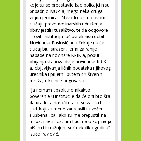
koje su se predstavile kao policajci nisu
pripadnici MUP-a, “nego neka druga
vojna jedinica”. Navodi da su o ovom
slučaju preko novinarskih udruženja
obavijestili i tužalištvo, te da odgovore
iz ovih institucija još uvijek nisu dobili.
Novinarka Pavlović ne očekuje da će
slučaj biti istražen, jer ni za ranije
napade na novinare KRIK-a, poput
obijanja stanova dvije novinarke KRIK-
a, objavljivanja ličnih podataka njihovog
urednika i prijetnji putem društvenih
mreža, niko nije odgovarao.
“Ja nemam apsolutno nikakvo
poverenje u institucije da će oni bilo šta
da urade, a naročito ako su zaista ti
ljudi koji su mene zaustavili tu večer,
službena lica i ako su me prepustili na
milost i nemilost tim ljudima o kojima ja
pišem i istražujem već nekoliko godina”,
ističe Pavlović.