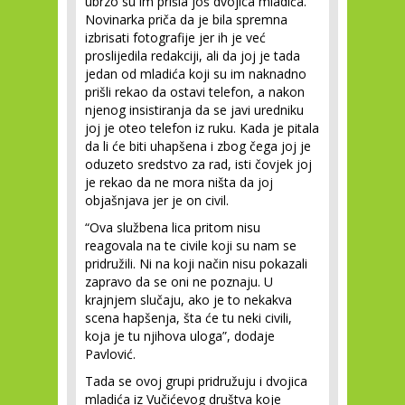
ubrzo su im prišla još dvojica mladića.
Novinarka priča da je bila spremna
izbrisati fotografije jer ih je već
proslijedila redakciji, ali da joj je tada
jedan od mladića koji su im naknadno
prišli rekao da ostavi telefon, a nakon
njenog insistiranja da se javi uredniku
joj je oteo telefon iz ruku. Kada je pitala
da li će biti uhapšena i zbog čega joj je
oduzeto sredstvo za rad, isti čovjek joj
je rekao da ne mora ništa da joj
objašnjava jer je on civil.
“Ova službena lica pritom nisu
reagovala na te civile koji su nam se
pridružili. Ni na koji način nisu pokazali
zapravo da se oni ne poznaju. U
krajnjem slučaju, ako je to nekakva
scena hapšenja, šta će tu neki civili,
koja je tu njihova uloga”, dodaje
Pavlović.
Tada se ovoj grupi pridružuju i dvojica
mladića iz Vučićevog društva koje