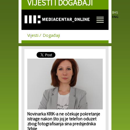
VIJESTI I DOGAĐAJI
Skip to
main
content
BHS
ENG
Vijesti
Događaji
Novinarka KRIK-a ne očekuje pokretanje
istrage nakon što joj je telefon oduzet
zbog fotografisanja sina predsjednika
Srbije