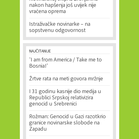
nakon hapšenja još uvijek nije
vraćena oprema
Istraživačke novinarke – na
sopstvenu odgovornost
NAJČITANIJE
'I am from America / Take me to
Bosnia!'
Žrtve rata na meti govora mržnje
I 31 godinu kasnije dio medija u
Republici Srpskoj relativizira
genocid u Srebrenici
Rožman: Genocid u Gazi razotkrio
granice novinarske slobode na
Zapadu