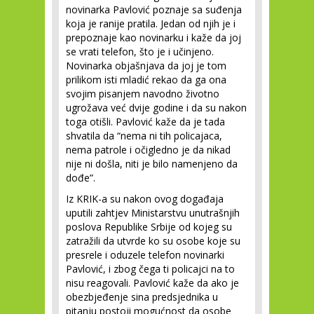
novinarka Pavlović poznaje sa suđenja
koja je ranije pratila. Jedan od njih je i
prepoznaje kao novinarku i kaže da joj
se vrati telefon, što je i učinjeno.
Novinarka objašnjava da joj je tom
prilikom isti mladić rekao da ga ona
svojim pisanjem navodno životno
ugrožava već dvije godine i da su nakon
toga otišli. Pavlović kaže da je tada
shvatila da “nema ni tih policajaca,
nema patrole i očigledno je da nikad
nije ni došla, niti je bilo namenjeno da
dođe”.
Iz KRIK-a su nakon ovog događaja
uputili zahtjev Ministarstvu unutrašnjih
poslova Republike Srbije od kojeg su
zatražili da utvrde ko su osobe koje su
presrele i oduzele telefon novinarki
Pavlović, i zbog čega ti policajci na to
nisu reagovali. Pavlović kaže da ako je
obezbjeđenje sina predsjednika u
pitanju postoji mogućnost da osobe