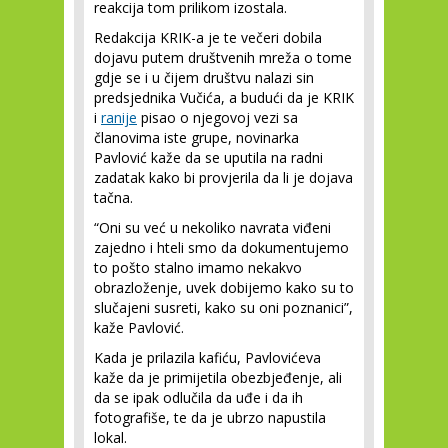
reakcija tom prilikom izostala.
Redakcija KRIK-a je te večeri dobila
dojavu putem društvenih mreža o tome
gdje se i u čijem društvu nalazi sin
predsjednika Vučića, a budući da je KRIK
i
ranije
pisao o njegovoj vezi sa
članovima iste grupe, novinarka
Pavlović kaže da se uputila na radni
zadatak kako bi provjerila da li je dojava
tačna.
“Oni su već u nekoliko navrata viđeni
zajedno i hteli smo da dokumentujemo
to pošto stalno imamo nekakvo
obrazloženje, uvek dobijemo kako su to
slučajeni susreti, kako su oni poznanici”,
kaže Pavlović.
Kada je prilazila kafiću, Pavlovićeva
kaže da je primijetila obezbjeđenje, ali
da se ipak odlučila da uđe i da ih
fotografiše, te da je ubrzo napustila
lokal.