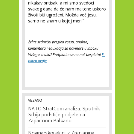
nikakav pritisak, a mi smo svedoci
svakog dana da će nam maltene uskoro
životi biti ugroženi. Možda već jesu,
samo ne znam u kojoj meri.”
___
Želite sedmični pregled vijesti, analiza,
komentara i edukacija za novinare u Inboxu
Vašeg e-maila? Pretplatite se na naš besplatni
E-
bilten ovdje
.
VEZANO
NATO StratCom analiza: Sputnik
Srbija podstiče podjele na
Zapadnom Balkanu
Novinarskoj ekipi iz Zrenjanina