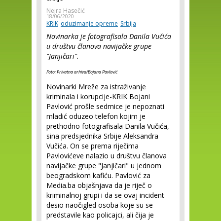
Nejra Hasečić
18/06/2020
KRIK
oduzimanje opreme
Srbija
Novinarka je fotografisala Danila Vučića
u društvu članova navijačke grupe
"Janjičari".
Foto: Privatna arhiva/Bojana Pavlović
Novinarki Mreže za istraživanje
kriminala i korupcije-KRIK Bojani
Pavlović prošle sedmice je nepoznati
mladić oduzeo telefon kojim je
prethodno fotografisala Danila Vučića,
sina predsjednika Srbije Aleksandra
Vučića. On se prema riječima
Pavlovićeve nalazio u društvu članova
navijačke grupe "Janjičari" u jednom
beogradskom kafiću. Pavlović za
Media.ba objašnjava da je riječ o
kriminalnoj grupi i da se ovaj incident
desio naočigled osoba koje su se
predstavile kao policajci, ali čija je