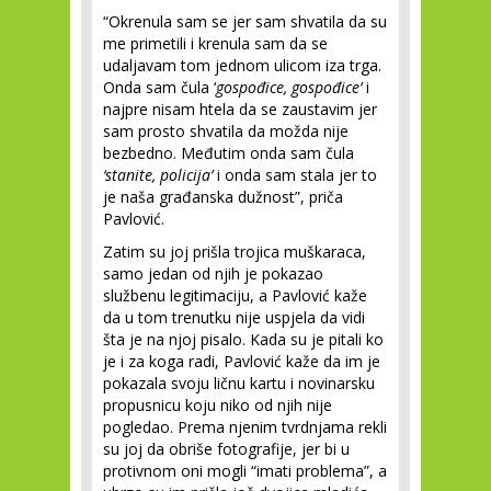
“Okrenula sam se jer sam shvatila da su
me primetili i krenula sam da se
udaljavam tom jednom ulicom iza trga.
Onda sam čula ‘
gospođice, gospođice’
i
najpre nisam htela da se zaustavim jer
sam prosto shvatila da možda nije
bezbedno. Međutim onda sam čula
‘stanite, policija’
i onda sam stala jer to
je naša građanska dužnost”, priča
Pavlović.
Zatim su joj prišla trojica muškaraca,
samo jedan od njih je pokazao
službenu legitimaciju, a Pavlović kaže
da u tom trenutku nije uspjela da vidi
šta je na njoj pisalo. Kada su je pitali ko
je i za koga radi, Pavlović kaže da im je
pokazala svoju ličnu kartu i novinarsku
propusnicu koju niko od njih nije
pogledao. Prema njenim tvrdnjama rekli
su joj da obriše fotografije, jer bi u
protivnom oni mogli “imati problema”, a