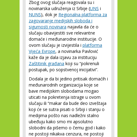
Zbog ovog slučaja reagovala su i
novinarska udruženja iz Srbije (
UNS
i
NUNS
), dok je
Regionalna platforma za
zagovaranje medijskih sloboda i
sigurnosti novinara
najavila da će o
slučaju obavijestiti sve relevantne
domaće i međunarodne institucije. O
ovom slučaju je izvijestila i
platforma
Vijeća Evrope
, a novinarka Pavlović
kaže da je dala izjavu za instituciju
Zaštitinik građana
koji su “pokrenuli
postupak, po sopstvenoj inicijativi”.
Dodala je da bi jedino pritisak domaćih i
međunarodnih organizacija koje se
bave medijskim slobodama mogao
uticati na pokretenja istrage u ovom
slučaju ili “makar da bude deo izveštaja
koji će se sutra pisati o Srbiji i stanju o
medijima pošto nas nadležni stalno
ubeđuju kako smo mi apsolutno
slobodni da pišemo o čemu god i kako
ne postoji nikakva cenzura, ne postoji